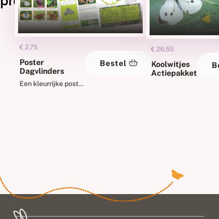
producten
€
2,75
€
26,55
Poster
Bestel
Koolwitjes
B
Dagvlinders
Actiepakket
Een kleurrijke poster
met informatie over
en foto's van de 24
meest voorkomende
dagvlindersoorten
van
Nederland. Afmeting
2xA4 gevouwen tot
A4.