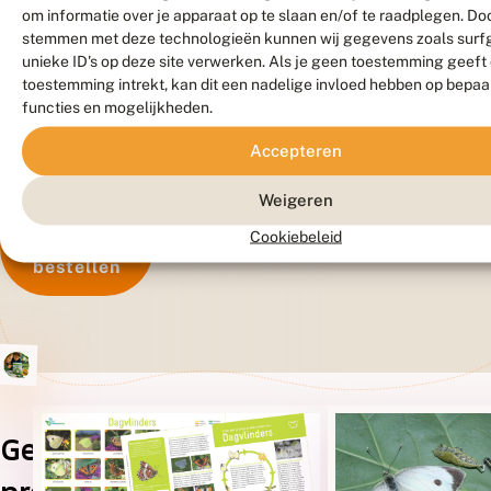
poppen,
om informatie over je apparaat op te slaan en/of te raadplegen. Doo
en
stemmen met deze technologieën kunnen wij gegevens zoals surf
kost
unieke ID's op deze site verwerken. Als je geen toestemming geeft
toestemming intrekt, kan dit een nadelige invloed hebben op bepaa
€
functies en mogelijkheden.
32,50.
Accepteren
€
32,50
Weigeren
Meer
Cookiebeleid
lezen en
bestellen
Gerelateerde