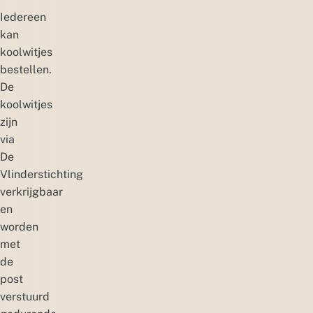
Iedereen
kan
koolwitjes
bestellen.
De
koolwitjes
zijn
via
De
Vlinderstichting
verkrijgbaar
en
worden
met
de
post
verstuurd