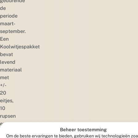
gedurende
de
periode
maart-
september.
Een
Koolwitjespakket
bevat
levend
materiaal
met
+/-
20
eitjes,
10
rupsen
en
Beheer toestemming
5
Om de beste ervaringen te bieden, gebruiken wij technologieën zoa