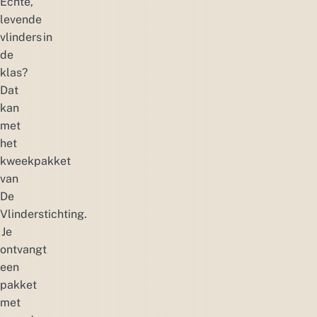
Echte,
levende
vlinders in
de
klas?
Dat
kan
met
het
kweekpakket
van
De
Vlinderstichting.
Je
ontvangt
een
pakket
met