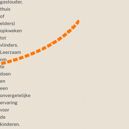
gastouder,
thuis
of
elders)
opkweken
tot
vlinders.
Leerzaam
om
te
doen
en
een
onvergetelijke
ervaring
voor
de
kinderen.