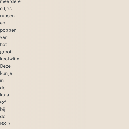
meerdere
eitjes,
rupsen
en
poppen
van
het
groot
koolwitje.
Deze
kun je
in
de
klas
(of
bij
de
BSO,