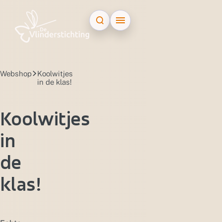
Doorgaan naar inhoud
Webshop
Koolwitjes
in de klas!
Koolwitjes
in
de
klas!