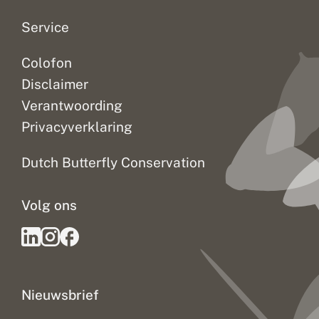
ontdekt zowel
Service
de zeldzame,
bedreigde en
beschermde
Colofon
soorten, als de
Disclaimer
algemene
Verantwoording
soorten die je er
tijdens een
Privacyverklaring
wandeling kunt
tegenkomen.
Dutch Butterfly Conservation
Een ideaal
uitgangspunt
voor een mooie
Volg ons
wandeling.
Nieuwsbrief