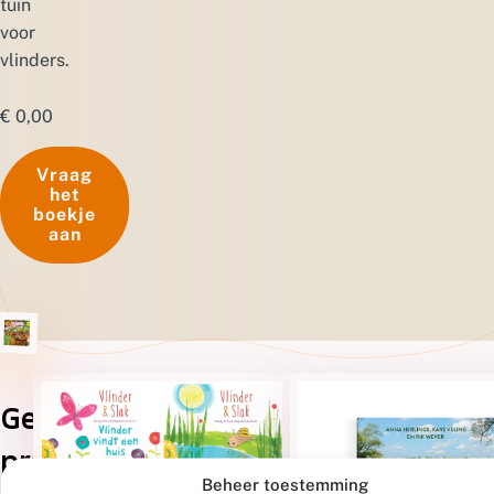
tuin
voor
vlinders.
€
0,00
Vraag
het
boekje
aan
Gerelateerde
producten
Beheer toestemming