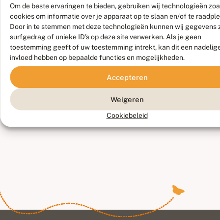
Om de beste ervaringen te bieden, gebruiken wij technologieën zoa
cookies om informatie over je apparaat op te slaan en/of te raadpl
Door in te stemmen met deze technologieën kunnen wij gegevens 
€
21,95
surfgedrag of unieke ID's op deze site verwerken. Als je geen
Vlinder &
Bestel
toestemming geeft of uw toestemming intrekt, kan dit een nadelig
Slak
invloed hebben op bepaalde functies en mogelijkheden.
Een vrolijk
omkeer- en
Accepteren
€
24,25
ontmoetboek
Op zoek naar
Best
over
Weigeren
vlinders en
vlindervleugels
libellen
Cookiebeleid
en
Op zoek naar
slakkenkracht.
vlinders en
Twee verhalen
libellen neemt je
in één boek!
mee naar mooie
Het inspireert
vlinder- en
kinderen
libellengebieden
elkaar te
in Nederland.
begrijpen en te
Van de duinen in
helpen, tot rust
het westen tot
te komen bij