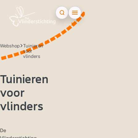
Doorgaan naar inhoud
Webshop
Tuinieren
voor
vlinders
Tuinieren
voor
vlinders
De