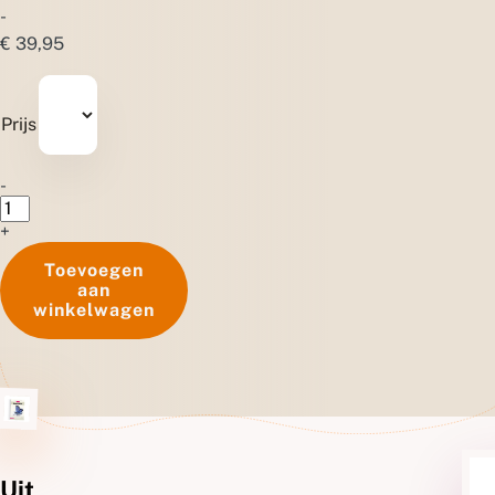
-
Prijsklasse:
€
39,95
€ 31,45
tot
Prijs
€ 39,95
Veldgids
-
Dagvlinders
aantal
+
Toevoegen
aan
winkelwagen
Ge
Uitgebreide
Specificaties
+