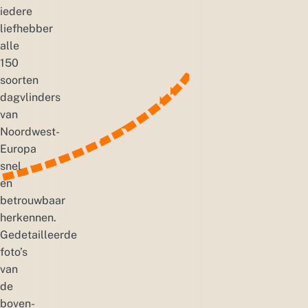
iedere
liefhebber
alle
150
soorten
dagvlinders
van
Noordwest-
Europa
snel
en
betrouwbaar
herkennen.
Gedetailleerde
foto’s
van
de
boven-