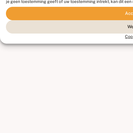
je geen toestemming geeft of uw toestemming intrekt, kan dit een
Acc
We
Coo