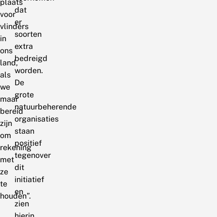
plaats
dat
voor
er
vlinders
soorten
in
extra
ons
bedreigd
land,
worden.
als
De
we
grote
maar
natuurbeherende
bereid
organisaties
zijn
staan
om
positief
rekening
tegenover
met
dit
ze
initiatief
te
en
houden”.
zien
hierin