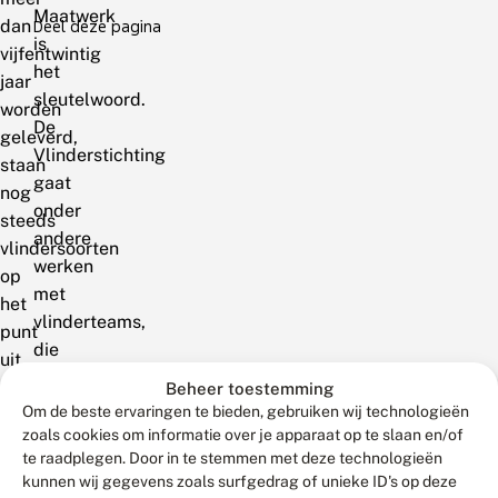
Maatwerk
dan
Deel deze pagina
is
vijfentwintig
het
jaar
sleutelwoord.
worden
De
geleverd,
Vlinderstichting
staan
gaat
nog
onder
steeds
andere
vlindersoorten
werken
op
met
het
vlinderteams,
punt
die
uit
‘speciale
ons
Beheer toestemming
taken’
Om de beste ervaringen te bieden, gebruiken wij technologieën
land
gaan
zoals cookies om informatie over je apparaat op te slaan en/of
te
te raadplegen. Door in te stemmen met deze technologieën
uitvoeren.
verdwijnen.
kunnen wij gegevens zoals surfgedrag of unieke ID's op deze
Dat