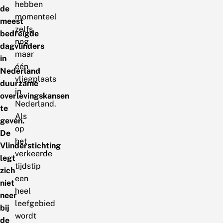
hebben
de
momenteel
meest
zelfs
bedreigde
nog
dagvlinders
maar
in
één
Nederland
vliegplaats
duurzame
in
overlevingskansen
Nederland.
te
Als
geven.
op
De
het
Vlinderstichting
verkeerde
legt
tijdstip
zich
een
niet
heel
neer
leefgebied
bij
wordt
de