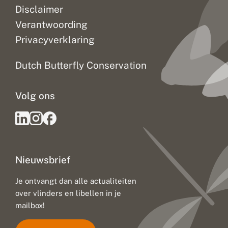
t
Disclaimer
k
l
Verantwoording
i
Privacyverklaring
m
a
a
Dutch Butterfly Conservation
t
v
e
Volg ons
r
a
n
d
e
r
i
Nieuwsbrief
n
g
:
Je ontvangt dan alle actualiteiten
u
over vlinders en libellen in je
i
t
mailbox!
d
a