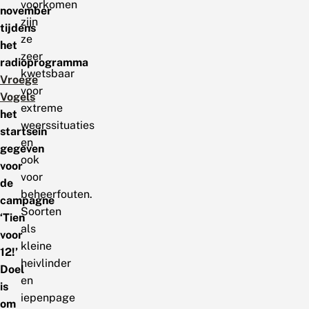
voorkomen
november
zijn
tijdens
ze
het
zeer
radioprogramma
kwetsbaar
Vroege
voor
Vogels
extreme
het
weerssituaties
startsein
en
gegeven
ook
voor
voor
de
beheerfouten.
campagne
Soorten
‘Tien
als
voor
kleine
12!’
heivlinder
Doel
en
is
iepenpage
om