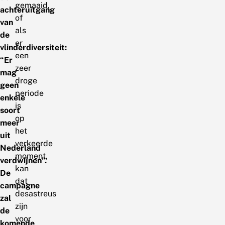
gemaaid,
achteruitgang
of
van
als
de
er
vlinderdiversiteit:
een
“Er
zeer
mag
droge
geen
periode
enkele
is
soort
op
meer
het
uit
verkeerde
Nederland
moment,
verdwijnen”.
kan
De
dat
campagne
desastreus
zal
zijn
de
voor
komende