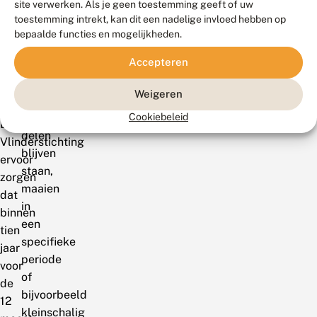
Door
site verwerken. Als je geen toestemming geeft of uw
kan
de
toestemming intrekt, kan dit een nadelige invloed hebben op
gaan
bepaalde functies en mogelijkheden.
campagne
om
‘Tien
Accepteren
gefaseerd
voor
maaien,
12!’
Weigeren
waarbij
wil
Cookiebeleid
belangrijke
De
delen
Vlinderstichting
blijven
ervoor
staan,
zorgen
maaien
dat
in
binnen
een
tien
specifieke
jaar
periode
voor
of
de
bijvoorbeeld
12
kleinschalig