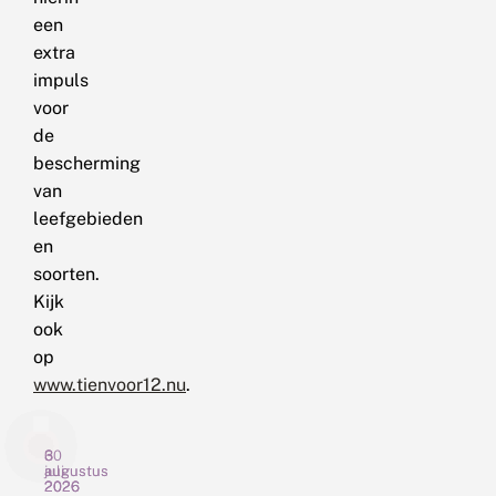
een
extra
impuls
voor
de
bescherming
van
leefgebieden
en
soorten.
Kijk
ook
op
www.tienvoor12.nu
.
6
3
30
augustus
augustus
juli
2026
2026
2026