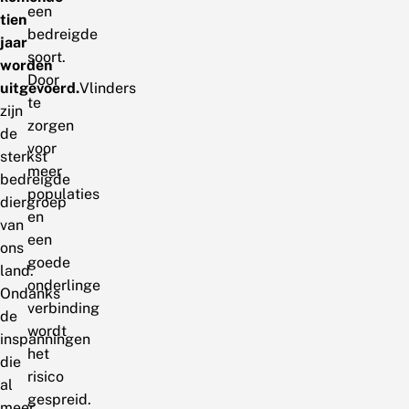
een
tien
bedreigde
jaar
soort.
worden
Door
uitgevoerd.
Vlinders
te
zijn
zorgen
de
voor
sterkst
meer
bedreigde
populaties
diergroep
en
van
een
ons
goede
land.
onderlinge
Ondanks
verbinding
de
wordt
inspanningen
het
die
risico
al
gespreid.
meer