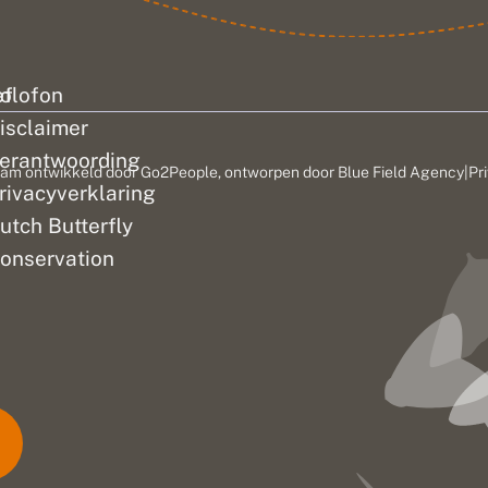
ef
olofon
isclaimer
erantwoording
am ontwikkeld door
Go2People
, ontworpen door
Blue Field Agency
|
Pr
rivacyverklaring
utch Butterfly
onservation