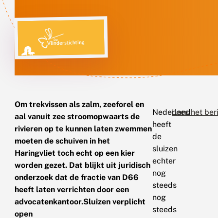
Om trekvissen als zalm, zeeforel en
Nederland
Lees het ber
aal vanuit zee stroomopwaarts de
heeft
rivieren op te kunnen laten zwemmen
de
moeten de schuiven in het
sluizen
Haringvliet toch echt op een kier
echter
worden gezet. Dat blijkt uit juridisch
nog
onderzoek dat de fractie van D66
steeds
heeft laten verrichten door een
nog
advocatenkantoor.
Sluizen verplicht
steeds
open