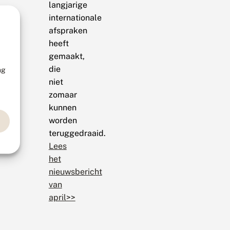
langjarige
internationale
afspraken
heeft
gemaakt,
die
ng
niet
zomaar
kunnen
worden
teruggedraaid.
Lees
het
nieuwsbericht
van
april>>