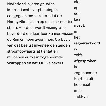
niet
Nederland is jaren geleden
op
internationale verplichtingen
een
aangegaan met als kern dat de
kier
Haringvlietsluizen op een kier moeten
gezet;
staan. Hierdoor wordt vismigratie
in
bevorderd en daardoor kunnen vissen
het
de Rijn omhoog zwemmen. Op basis
regeerakkoord
van dat besluit investeerden landen
is
stroomopwaarts al tientallen
zelfs
miljoenen euro’s in zogenoemde
afgesproken
vistrappen en natuurlijke oevers.
het
zogenoemde
Kierbesluit
helemaal
in te
trekken.