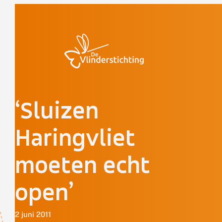
Doorgaan naar inhoud
‘Sluizen
Haringvliet
moeten echt
open’
2 juni 2011