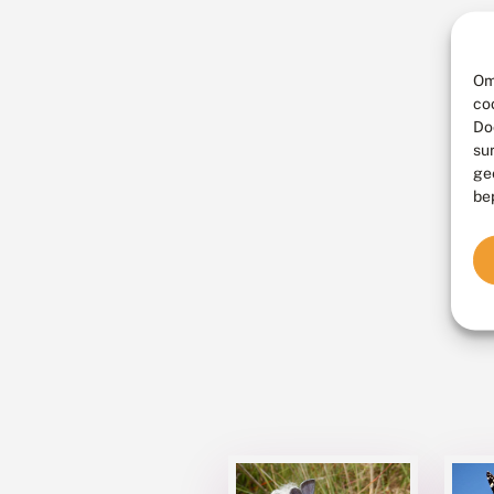
Om
co
Do
su
ge
be