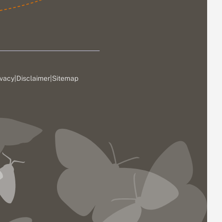
ivacy
|
Disclaimer
|
Sitemap