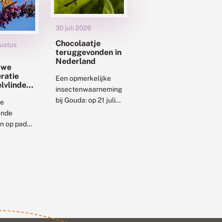
30 juli 2026
Chocolaatje
ustus
teruggevonden in
Nederland
uwe
ratie
Een opmerkelijke
elvlinders
insectenwaarneming
t op
bij Gouda: op 21 juli
liegen
de
2026 werd aan de
nde
oever van het
n op pad
Gouwekanaal het
 maakt
chocolaatje
goede kans
waargenomen. Deze
en of
microvlinder was
dere
sinds 2003 niet...
lvlinders te
 Op veel
en zijn de
open tijd...