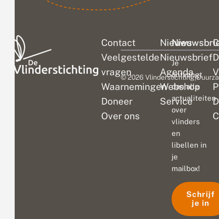
Contact
Nieuws
Nieuwsbri
C
Veelgestelde
Nieuwsbrief
D
Je
vragen
Agenda
V
ontvangt
© 2026 Vlinderstichting
|
Duurza
Waarnemingen
Webshop
P
dan alle
actualiteiten
Doneer
Service
D
over
Over ons
C
vlinders
en
libellen in
je
mailbox!
Schrijf
je in