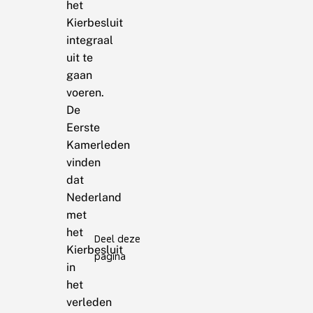
het
Kierbesluit
integraal
uit te
gaan
voeren.
De
Eerste
Kamerleden
vinden
dat
Nederland
met
het
Deel deze
Kierbesluit
pagina
in
het
verleden