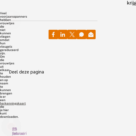
krij
Veel
voorjaarsspanners
hebben
vrouwtjes
die
niet
kunnen
vliegen
omdat
hun
vleugels
gereduceerd
zijn.
Om
die
vrouwtjes
uit
elkaar
Deel deze pagina
te
houden
en op
naam
te
kunnen
brengen
is er
een
herkenningskaart
die
je hier
kunt
downloaden.
25
17
29
februari
februari
januari