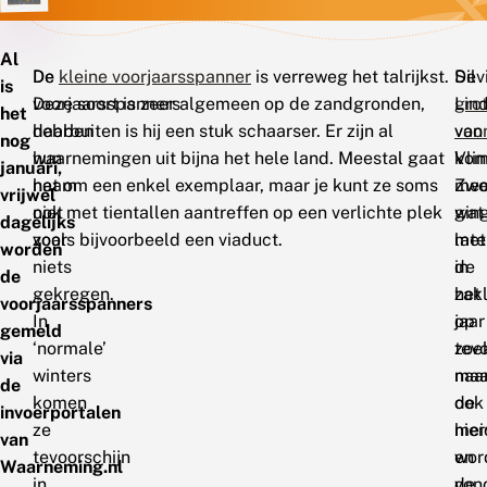
Al
De
De
kleine voorjaarsspanner
is verreweg het talrijkst.
De
Silv
is
voorjaarsspanners
Deze soort is zeer algemeen op de zandgronden,
gro
Lin
het
hebben
daarbuiten is hij een stuk schaarser. Er zijn al
voo
van
nog
hun
waarnemingen uit bijna het hele land. Meestal gaat
kom
Vli
januari,
naam
het om een enkel exemplaar, maar je kunt ze soms
mee
Zwo
vrijwel
niet
ook met tientallen aantreffen op een verlichte plek
wat
gin
dagelijks
voor
zoals bijvoorbeeld een viaduct.
late
met
worden
niets
in
de
de
gekregen.
het
zak
voorjaarsspanners
In
jaar
op
gemeld
‘normale’
tevo
zoe
via
winters
maa
naa
de
komen
ook
de
invoerportalen
ze
hie
mei
van
tevoorschijn
wor
en
Waarneming.nl
in
de
von