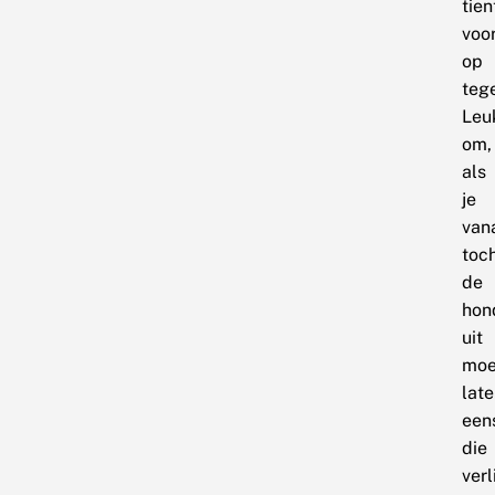
tien
voo
op
teg
Leu
om,
als
je
van
toc
de
hon
uit
moe
late
een
die
verl