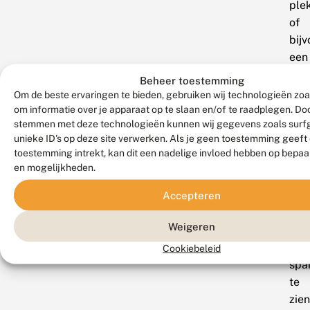
ple
of
bij
een
verl
Beheer toestemming
por
Om de beste ervaringen te bieden, gebruiken wij technologieën zoa
of
om informatie over je apparaat op te slaan en/of te raadplegen. Doo
stemmen met deze technologieën kunnen wij gegevens zoals surf
viad
unieke ID's op deze site verwerken. Als je geen toestemming geeft
af
toestemming intrekt, kan dit een nadelige invloed hebben op bepaa
te
en mogelijkheden.
zoe
Accepteren
Spa
of
Weigeren
je
ook
Cookiebeleid
spa
te
zien