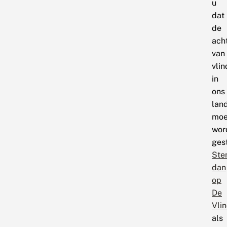
u
dat
de
ach
van
vlin
in
ons
lan
moe
wor
ges
Ste
dan
op
De
Vlin
als