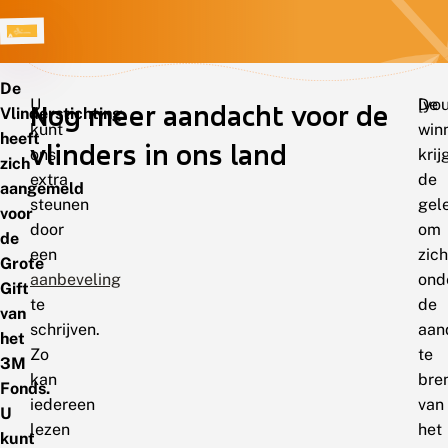
De
U
De
[yo
Nog meer aandacht voor de
Vlinderstichting
kunt
win
heeft
vlinders in ons land
ons
krij
zich
extra
de
aangemeld
steunen
gel
voor
door
om
de
een
zich
Grote
aanbeveling
ond
Gift
te
de
van
schrijven.
aan
het
Zo
te
3M
kan
bre
Fonds.
iedereen
van
U
lezen
het
kunt