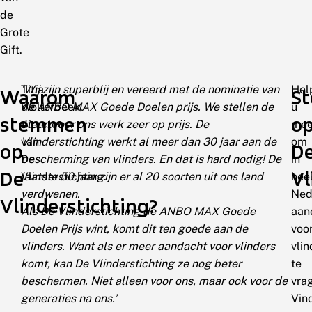
de
Grote
Gift.
Titia
‘Wij zijn superblij en vereerd met de nominatie van
Hel
Waarom
S
Wolterbeek,
de ANBO MAX Goede Doelen prijs. We stellen de
u
stemmen
o
directeur
steun voor ons werk zeer op prijs. De
me
van
Vlinderstichting werkt al meer dan 30 jaar aan de
om
op
D
De
bescherming van vlinders. En dat is hard nodig! De
in
De
Vl
Vlinderstichting:
laatste 50 jaar zijn er al 20 soorten uit ons land
hee
verdwenen.
Ned
Vlinderstichting?
Als De Vlinderstichting de ANBO MAX Goede
aan
Doelen Prijs wint, komt dit ten goede aan de
voo
vlinders. Want als er meer aandacht voor vlinders
vlin
komt, kan De Vlinderstichting ze nog beter
te
beschermen. Niet alleen voor ons, maar ook voor de
vra
generaties na ons.’
Vin