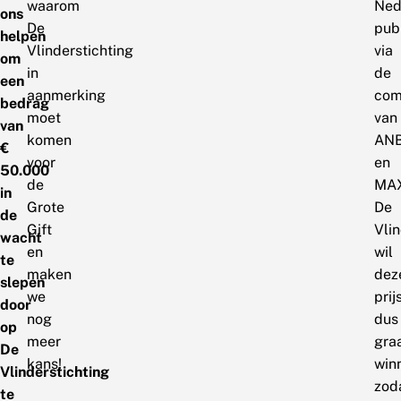
waarom
Ned
ons
De
pub
helpen
Vlinderstichting
via
om
in
de
een
aanmerking
com
bedrag
moet
van
van
komen
AN
€
voor
en
50.000
de
MAX
in
Grote
De
de
Gift
Vlin
wacht
en
wil
te
maken
dez
slepen
we
prij
door
nog
dus
op
meer
gra
De
kans!
win
Vlinderstichting
zod
te