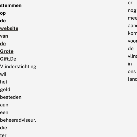
er
stemmen
nog
op
mee
de
aan
website
kom
van
voo
de
de
Grote
vlin
Gift
.
De
in
Vlinderstichting
ons
wil
land
het
geld
besteden
aan
een
beheeradviseur,
die
ter