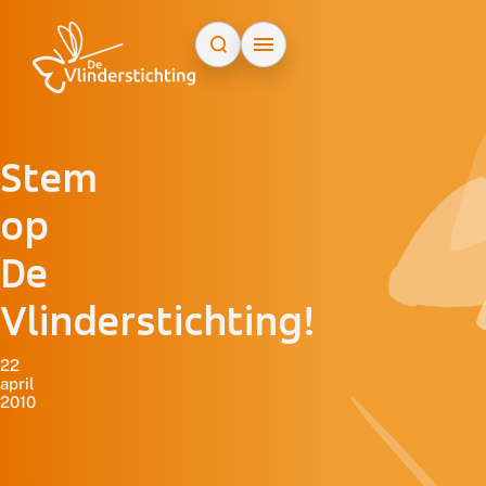
Doorgaan naar inhoud
Stem
op
De
Vlinderstichting!
22
april
2010