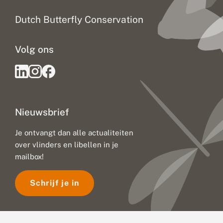
a
a
Dutch Butterfly Conservation
t
v
e
Volg ons
r
a
n
d
e
r
i
Nieuwsbrief
n
g
:
Je ontvangt dan alle actualiteiten
u
over vlinders en libellen in je
i
t
mailbox!
d
a
Schrijf je in
g
i
n
g
e