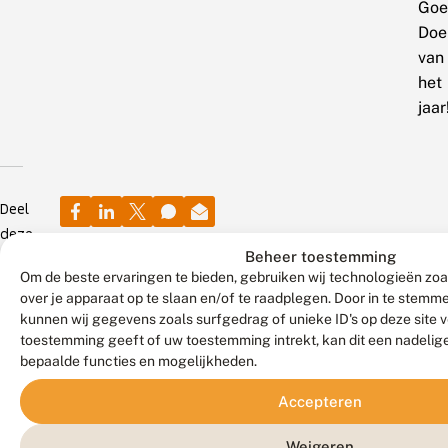
Goe
Doe
van
het
jaar
Deel
deze
Beheer toestemming
pagina
Om de beste ervaringen te bieden, gebruiken wij technologieën zoa
over je apparaat op te slaan en/of te raadplegen. Door in te stem
kunnen wij gegevens zoals surfgedrag of unieke ID's op deze site 
6
3
30
augustus
augustus
juli
toestemming geeft of uw toestemming intrekt, kan dit een nadelig
2026
2026
2026
bepaalde functies en mogelijkheden.
G
N
C
r
i
h
Accepteren
o
e
o
o
u
c
Weigeren