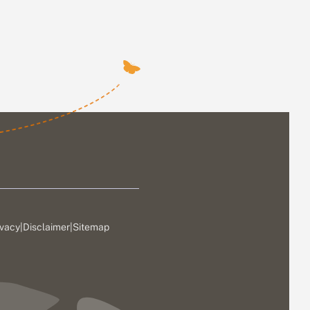
ivacy
|
Disclaimer
|
Sitemap