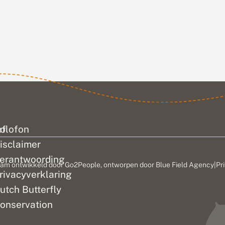
maar als we
vaak in
over vlinders
praten gaat dat
. Dat
bijna altijd over
hrik
dagvlinders. Op
ren als
1 en...
ef
olofon
isclaimer
erantwoording
am ontwikkeld door
Go2People
, ontworpen door
Blue Field Agency
|
Pr
rivacyverklaring
utch Butterfly
onservation