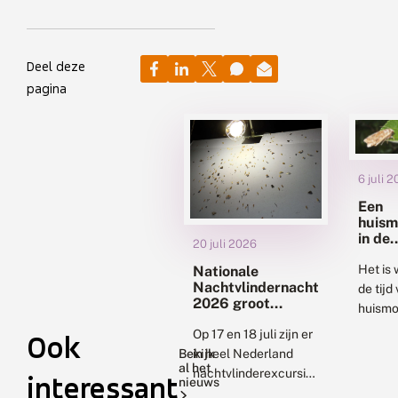
Deel deze
pagina
6 juli 
Een
huism
in de
20 juli 2026
gordi
Het is
Nationale
Nachtvlindernacht
de tijd
2026 groot
huismo
succes
Deze g
Op 17 en 18 juli zijn er
Ook
veel
Bekijk
in heel Nederland
voork
al het
nachtvlinderexcursies
interessant
nieuws
nachtv
georganiseerd in het