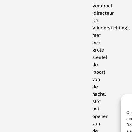
Verstrael
(directeur
De
Vlinderstichting),
met
een
grote
sleutel
de
‘poort
van
de
nacht’.
Met
het
Om
openen
co
van
Do
de
su