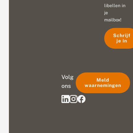
libellen in
je
mailbox!
Schrijf
je in
Volg
Meld
ons
waarnemingen