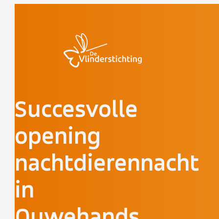
Doorgaan naar inhoud
Succesvolle
opening
nachtdierennacht
in
Ouwehands