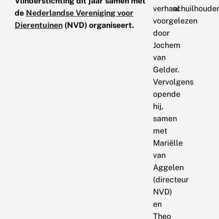
Vlinderstichting dit jaar samen met
verhaal
schuilhoude
de
Nederlandse Vereniging voor
voorgelezen
Dierentuinen
(NVD) organiseert.
door
Jochem
van
Gelder.
Vervolgens
opende
hij,
samen
met
Mariëlle
van
Aggelen
(directeur
NVD)
en
Theo