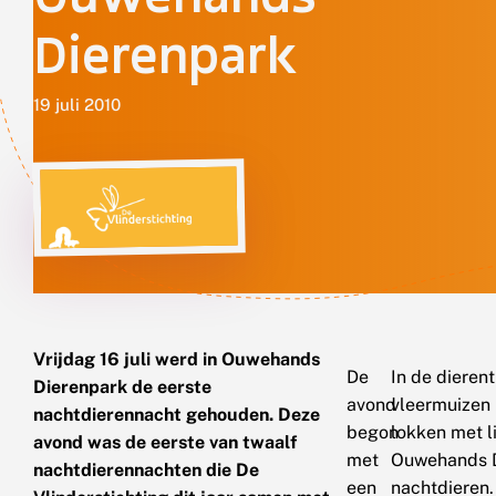
Dierenpark
19 juli 2010
Vrijdag 16 juli werd in Ouwehands
De
In de dieren
Dierenpark de eerste
avond
vleermuizen 
nachtdierennacht gehouden. Deze
begon
lokken met l
avond was de eerste van twaalf
met
Ouwehands Di
nachtdierennachten die De
een
nachtdieren.