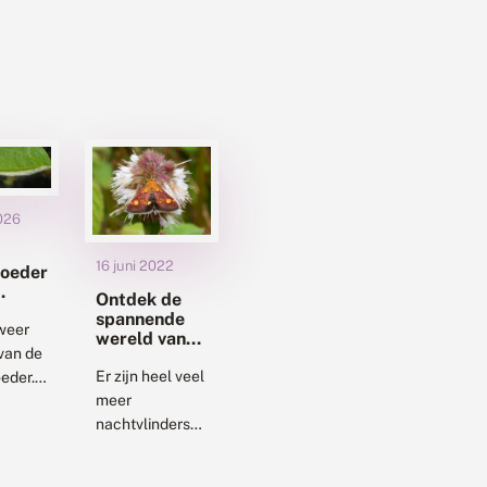
2026
16 juni 2022
oeder
Ontdek de
jnen
spannende
 weer
wereld van
 van de
de
nachtvlinders
Er zijn heel veel
eder.
meer
rote,
nachtvlinders
dan dagvlinders
omende
in Nederland,
linder