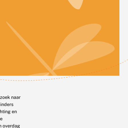
 zoek naar
linders
hting en
de
ch overdag