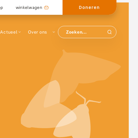
Doneren
op
winkelwagen
Actueel
Over ons