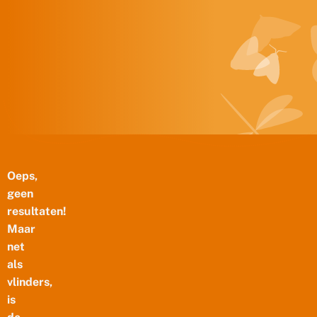
Doorgaan naar inhoud
Oeps,
geen
resultaten!
Maar
net
als
vlinders,
is