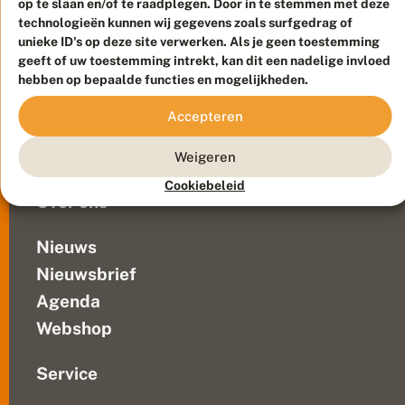
op te slaan en/of te raadplegen. Door in te stemmen met deze
Duurzaam ontwikkeld door
Go2People
, ontworpen door
technologieën kunnen wij gegevens zoals surfgedrag of
Blue Field Agency
unieke ID's op deze site verwerken. Als je geen toestemming
Privacy
geeft of uw toestemming intrekt, kan dit een nadelige invloed
Contact
Disclaimer
hebben op bepaalde functies en mogelijkheden.
Sitemap
Veelgestelde vragen
Accepteren
Waarnemingen
Doneer
Weigeren
Cookiebeleid
Over ons
Nieuws
Nieuwsbrief
Agenda
Webshop
Service