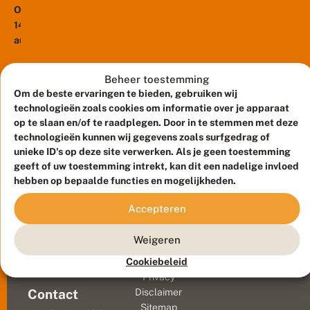
r
een
e
Op
e
kennisspecial
k
c
14
p
‘Soorten
h
augustus
l
t
herkennen
houdt
a
s
en
SoortenNL
n
e
Beheer toestemming
beschermen’
t
een
H
Om de beste ervaringen te bieden, gebruiken wij
die
-
e
24
technologieën zoals cookies om informatie over je apparaat
e
u
vorige
uur
n
op te slaan en/of te raadplegen. Door in te stemmen met deze
v
maand
durende
d
e
technologieën kunnen wij gegevens zoals surfgedrag of
werd
i
excursiemarathon
l
unieke ID's op deze site verwerken. Als je geen toestemming
afgesloten
e
r
in
geeft of uw toestemming intrekt, kan dit een nadelige invloed
r
in
u
de
hebben op bepaalde functies en mogelijkheden.
s
g
het
natuur
o
Nationaal...
op
Accepteren
o
r
Terschelling.
Meld waarnemingen
© 2026 Vlinderstichting
t
Volg
Weigeren
e
Duurzaam ontwikkeld door
Go2People
, ontworpen door
het
n
Blue Field Agency
Cookiebeleid
live
m
Privacy
e
op
Contact
Disclaimer
t
social
Sitemap
#