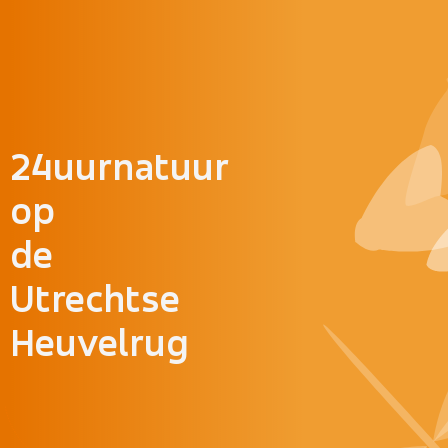
Doorgaan naar inhoud
24uurnatuur
op
de
Utrechtse
Heuvelrug