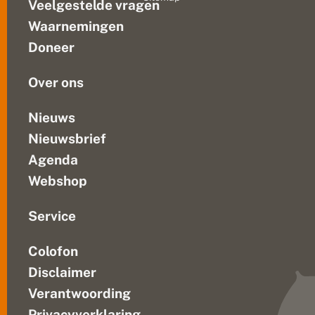
Veelgestelde vragen
media
2
of
4
Waarnemingen
ga
u
Doneer
u
zelf
r
op...
n
Over ons
a
t
u
Nieuws
u
Nieuwsbrief
r
Agenda
Webshop
Service
Colofon
Disclaimer
Verantwoording
Privacyverklaring