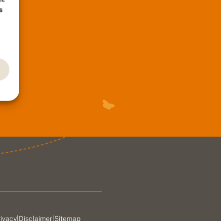
s
rivacy
|
Disclaimer
|
Sitemap