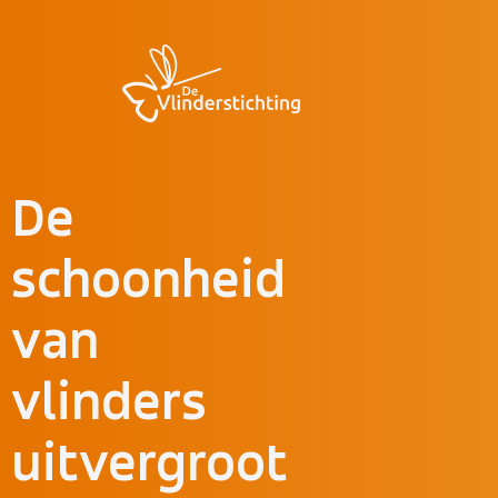
Doorgaan naar inhoud
De
schoonheid
van
vlinders
uitvergroot