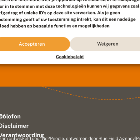
or in te stemmen met deze technologieën kunnen wij gegevens zoal
rfgedrag of unieke ID's op deze site verwerken. Als je geen
estemming geeft of uw toestemming intrekt, kan dit een nadelige
vloed hebben op bepaalde functies en mogelijkheden.
Accepteren
Weigeren
Cookiebeleid
ef
Colofon
Disclaimer
Verantwoording
aam ontwikkeld door
Go2People
, ontworpen door
Blue Field Agency
|
P