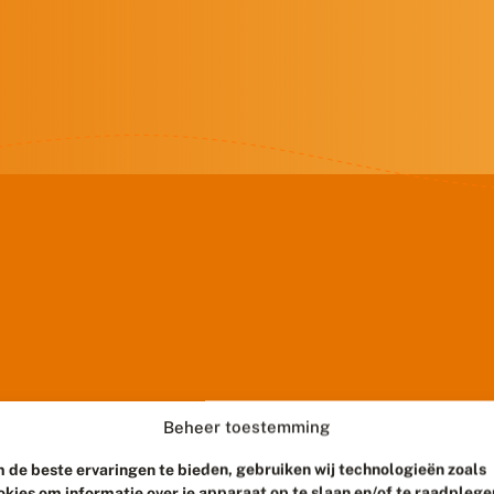
Beheer toestemming
 de beste ervaringen te bieden, gebruiken wij technologieën zoals
okies om informatie over je apparaat op te slaan en/of te raadplege