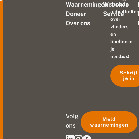
Waarnemingen
Webshop
dan alle
actualiteite
Doneer
Service
over
Over ons
vlinders
en
libellen in
je
mailbox!
Schrijf
je in
Volg
Meld
ons
waarnemingen