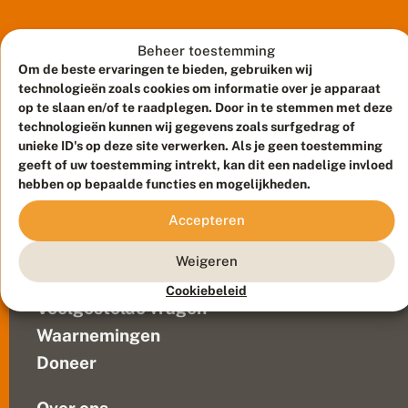
n
november
n
en
e
begin
Beheer toestemming
r
december,
Om de beste ervaringen te bieden, gebruiken wij
v
li
nog
technologieën zoals cookies om informatie over je apparaat
e
vlinders
op te slaan en/of te raadplegen. Door in te stemmen met deze
g
technologieën kunnen wij gegevens zoals surfgedrag of
actief.
t
unieke ID's op deze site verwerken. Als je geen toestemming
Een
z
geeft of uw toestemming intrekt, kan dit een nadelige invloed
aantal
o
hebben op bepaalde functies en mogelijkheden.
a
soorten
Meld waarnemingen
© 2026 Vlinderstichting
l
nachtvlinders
s
Duurzaam ontwikkeld door
Go2People
, ontworpen door
Accepteren
is
h
Blue Field Agency
zelfs
e
Privacy
Weigeren
t
alleen
Contact
Disclaimer
h
in
Cookiebeleid
Sitemap
o
Veelgestelde vragen
deze
o
periode
r
Waarnemingen
te
t
Doneer
i
vinden.
n
De...
h
Over ons