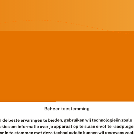
Beheer toestemming
 de beste ervaringen te bieden, gebruiken wij technologieën zoals
okies om informatie over je apparaat op te slaan en/of te raadplege
or in te stemmen met deze technologieën kunnen wij gegevens zoal