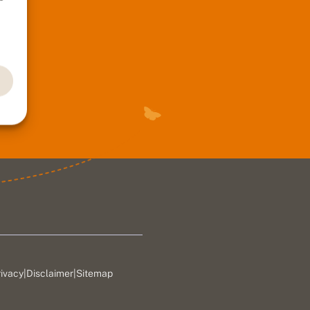
rivacy
|
Disclaimer
|
Sitemap