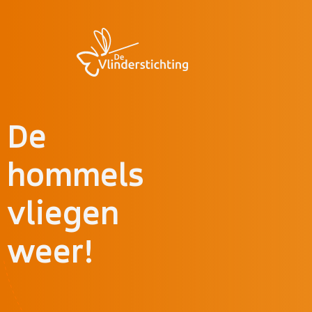
Doorgaan naar inhoud
De
hommels
vliegen
weer!