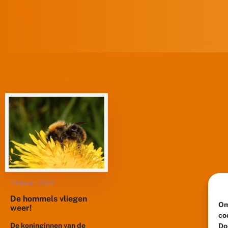
29 maart 2022
De hommels vliegen
Om
weer!
co
De koninginnen van de
Do