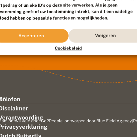
rfgedrag of unieke ID's op deze site verwerken. Als je geen
estemming geeft of uw toestemming intrekt, kan dit een nadelige
vloed hebben op bepaalde functies en mogelijkheden.
Accepteren
Weigeren
Cookiebeleid
ef
Colofon
Disclaimer
Verantwoording
aam ontwikkeld door
Go2People
, ontworpen door
Blue Field Agency
|
P
Privacyverklaring
n
Dutch Butterfly