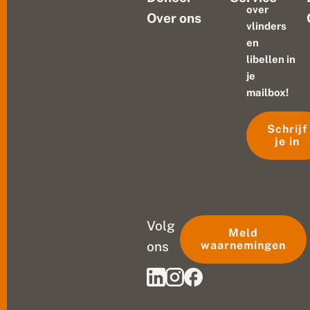
over
Over ons
vlinders
en
libellen in
je
mailbox!
Schrijf
je in
Volg
Meld
ons
waarnemingen