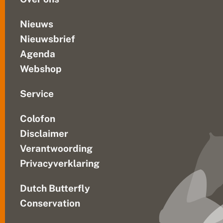
e
a
a
Nieuws
n
Nieuwsbrief
o
v
Agenda
e
r
Webshop
Service
Colofon
Disclaimer
Verantwoording
Privacyverklaring
Dutch Butterfly
Conservation