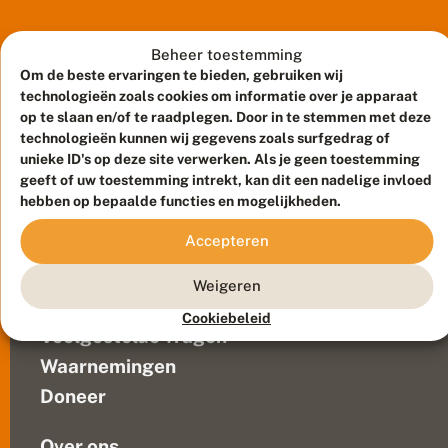
v
zwervers
e
kunnen
r
daardoor
Beheer toestemming
:
ver
Om de beste ervaringen te bieden, gebruiken wij
li
b
van
technologieën zoals cookies om informatie over je apparaat
e
hun
op te slaan en/of te raadplegen. Door in te stemmen met deze
l
geboortestreek
technologieën kunnen wij gegevens zoals surfgedrag of
v
unieke ID's op deze site verwerken. Als je geen toestemming
aangetroffen
li
geeft of uw toestemming intrekt, kan dit een nadelige invloed
worden.
e
hebben op bepaalde functies en mogelijkheden.
g
Maar
Meld waarnemingen
© 2026 Vlinderstichting
t
dat
n
Duurzaam ontwikkeld door
Go2People
, ontworpen door
Accepteren
ze
o
Blue Field Agency
ook,
n
Privacy
Weigeren
-
net
Contact
Disclaimer
s
als
Cookiebeleid
Sitemap
t
Veelgestelde vragen
trekvogels,
o
duizenden
p
Waarnemingen
kilometers
d
Doneer
e
kunnen
o
afleggen...
c
Over ons