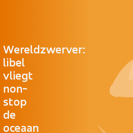
Doorgaan naar inhoud
Wereldzwerver:
libel
vliegt
non-
stop
de
oceaan