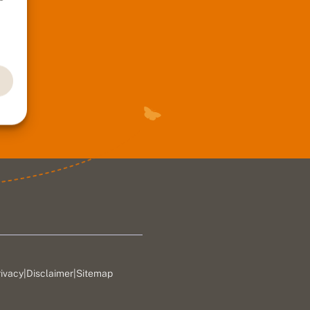
rivacy
|
Disclaimer
|
Sitemap