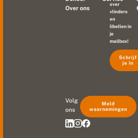
over
Over ons
vlinders
en
libellen in
je
mailbox!
Schrijf
je in
Volg
Meld
ons
waarnemingen