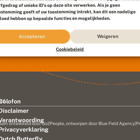
rfgedrag of unieke ID's op deze site verwerken. Als je geen
estemming geeft of uw toestemming intrekt, kan dit een nadelige
vloed hebben op bepaalde functies en mogelijkheden.
Accepteren
Weigeren
Cookiebeleid
ef
Colofon
Disclaimer
Verantwoording
aam ontwikkeld door
Go2People
, ontworpen door
Blue Field Agency
|
P
Privacyverklaring
n
Dutch Butterfly