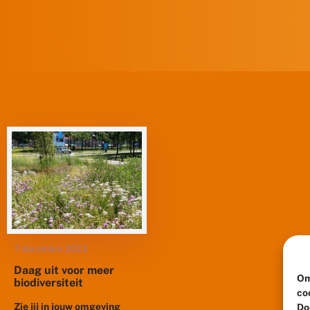
7 december 2023
Daag uit voor meer
Om
biodiversiteit
co
Zie jij in jouw omgeving
Do