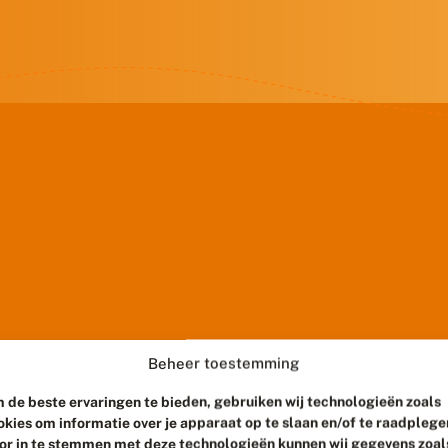
Beheer toestemming
 de beste ervaringen te bieden, gebruiken wij technologieën zoals
okies om informatie over je apparaat op te slaan en/of te raadplege
or in te stemmen met deze technologieën kunnen wij gegevens zoal