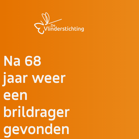
Doorgaan naar inhoud
Na 68
jaar weer
een
brildrager
gevonden