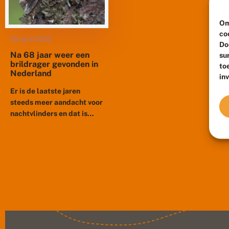
Om
co
28 april 2022
Do
Na 68 jaar weer een
su
brildrager gevonden in
to
Nederland
in
Er is de laatste jaren
steeds meer aandacht voor
nachtvlinders en dat is
hard nodig, want daar
weten we nog maar weinig
over. Doordat er...