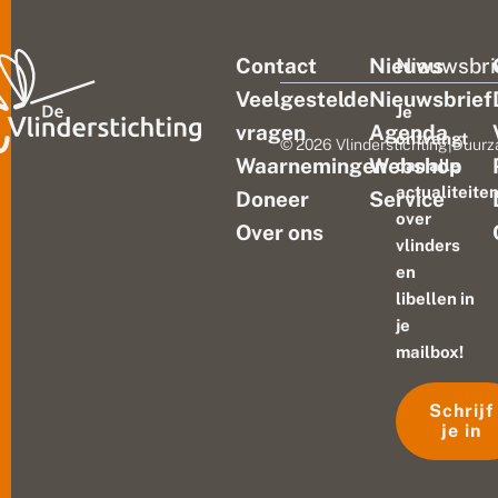
Contact
Nieuws
Nieuwsbri
Veelgestelde
Nieuwsbrief
Je
vragen
Agenda
ontvangt
© 2026 Vlinderstichting
|
Duurz
Waarnemingen
Webshop
dan alle
actualiteite
Doneer
Service
over
Over ons
vlinders
en
libellen in
je
mailbox!
Schrijf
je in