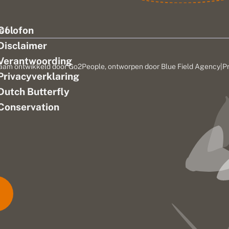
ef
Colofon
Disclaimer
Verantwoording
aam ontwikkeld door
Go2People
, ontworpen door
Blue Field Agency
|
P
Privacyverklaring
n
Dutch Butterfly
Conservation