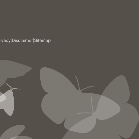
rivacy
|
Disclaimer
|
Sitemap