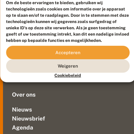
n
want
Om de beste ervaringen te bieden, gebruiken wij
m
er
technologieën zoals cookies om informatie over je apparaat
e
worden
op te slaan en/of te raadplegen. Door in te stemmen met deze
r
i
technologieën kunnen wij gegevens zoals surfgedrag of
momenteel
Meld waarnemingen
© 2026 Vlinderstichting
a
unieke ID's op deze site verwerken. Als je geen toestemming
erg
n
Duurzaam ontwikkeld door
Go2People
, ontworpen door
geeft of uw toestemming intrekt, kan dit een nadelige invloed
veel
s
Blue Field Agency
hebben op bepaalde functies en mogelijkheden.
rupsen
b
Privacy
o
gezien.
Contact
Disclaimer
Accepteren
r
Het
Sitemap
s
Veelgestelde vragen
zijn
t
Weigeren
opvallende
e
Waarnemingen
dieren
l
Cookiebeleid
Doneer
v
met
e
hun...
e
Over ons
l
g
e
Nieuws
m
Nieuwsbrief
e
l
Agenda
d