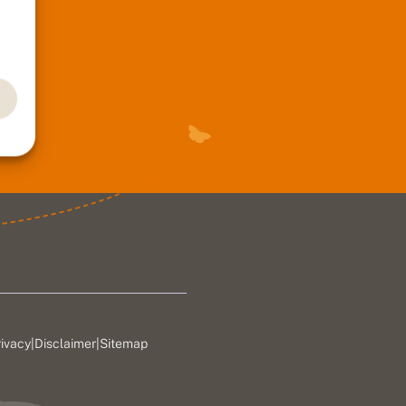
rivacy
|
Disclaimer
|
Sitemap