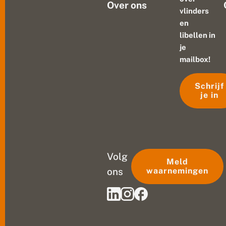
Over ons
vlinders
en
libellen in
je
mailbox!
Schrijf
je in
Volg
Meld
ons
waarnemingen