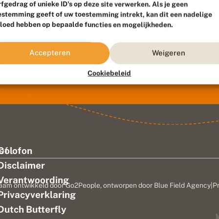
rfgedrag of unieke ID's op deze site verwerken. Als je geen
estemming geeft of uw toestemming intrekt, kan dit een nadelige
vloed hebben op bepaalde functies en mogelijkheden.
Accepteren
Weigeren
Cookiebeleid
ef
Colofon
Disclaimer
Verantwoording
aam ontwikkeld door
Go2People
, ontworpen door
Blue Field Agency
|
P
Privacyverklaring
n
Dutch Butterfly