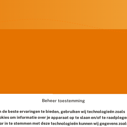
Beheer toestemming
 de beste ervaringen te bieden, gebruiken wij technologieën zoals
okies om informatie over je apparaat op te slaan en/of te raadplege
or in te stemmen met deze technologieën kunnen wij gegevens zoal