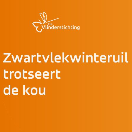
Doorgaan naar inhoud
Zwartvlekwinteruil
trotseert
de kou