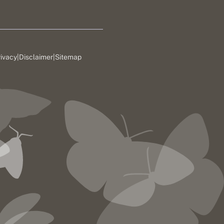
rivacy
|
Disclaimer
|
Sitemap