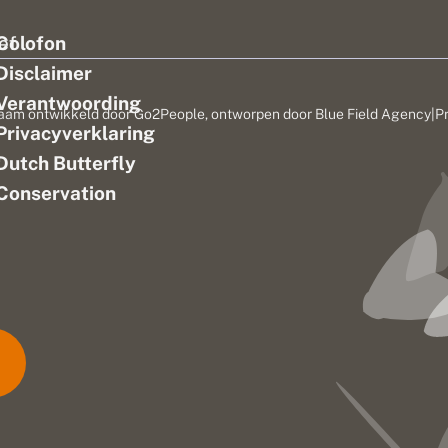
ef
Colofon
Disclaimer
Verantwoording
aam ontwikkeld door
Go2People
, ontworpen door
Blue Field Agency
|
P
Privacyverklaring
n
Dutch Butterfly
Conservation