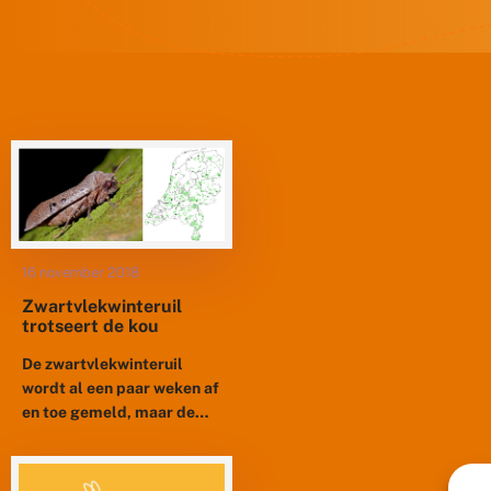
16 november 2018
Zwartvlekwinteruil
trotseert de kou
De zwartvlekwinteruil
wordt al een paar weken af
en toe gemeld, maar de
komende maanden, tot in
april, is deze nachtvlinder
nog te vinden. Je...