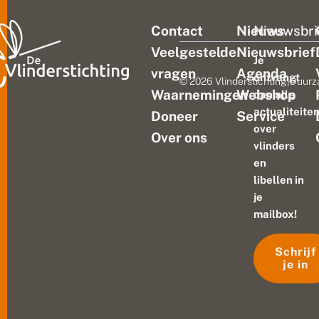
Contact
Nieuws
Nieuwsbri
Veelgestelde
Nieuwsbrief
Je
vragen
Agenda
ontvangt
© 2026 Vlinderstichting
|
Duurz
Waarnemingen
Webshop
dan alle
actualiteite
Doneer
Service
over
Over ons
vlinders
en
libellen in
je
mailbox!
Schrijf
je in