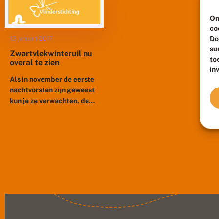
Om
co
Do
13 januari 2017
su
Zwartvlekwinteruil nu
to
overal te zien
in
Als in november de eerste
nachtvorsten zijn geweest
kun je ze verwachten, de
zwartvlekwinteruilen.
Vanaf dan zijn ze de hele
winter aanwezig en actief
als...