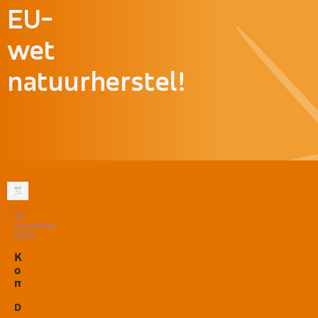
EU-
wet
natuurherstel!
16
december
2021
K
o
m
o
p
Dertig