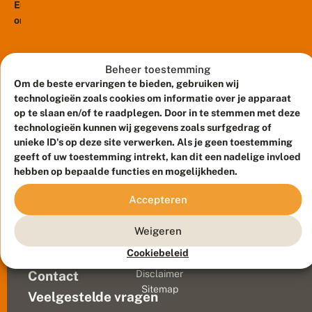
E
Europese
u
organisaties
r
en
o
meer
p
a
dan
Beheer toestemming
!
1300
Om de beste ervaringen te bieden, gebruiken wij
M
wetenschappers
technologieën zoals cookies om informatie over je apparaat
e
eisen
op te slaan en/of te raadplegen. Door in te stemmen met deze
e
r
ambitie
technologieën kunnen wij gegevens zoals surfgedrag of
a
unieke ID's op deze site verwerken. Als je geen toestemming
in
m
geeft of uw toestemming intrekt, kan dit een nadelige invloed
de
b
hebben op bepaalde functies en mogelijkheden.
EU-
i
wet
t
Accepteren
i
voor
Meld waarnemingen
© 2026 Vlinderstichting
e
natuurherstel.
i
Duurzaam ontwikkeld door
Go2People
, ontworpen door
Weigeren
Ze
n
Blue Field Agency
ondertekenden
d
Cookiebeleid
Privacy
e
de
Contact
Disclaimer
E
verklaring
Sitemap
U
Veelgestelde vragen
‘Wetenschappers
-
ter