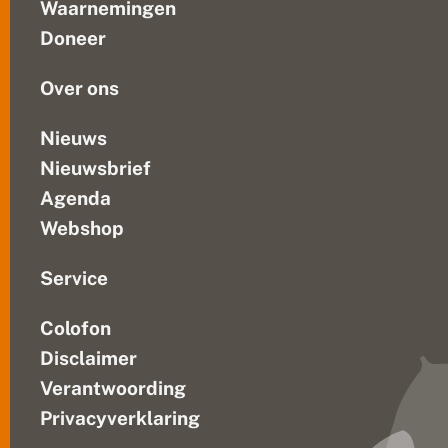
w
Waarnemingen
ondersteuning
e
Doneer
t
van
n
een
a
Over ons
ambitieuze...
t
u
u
Nieuws
r
Nieuwsbrief
h
e
Agenda
r
s
Webshop
t
e
l!
Service
Colofon
Disclaimer
Verantwoording
Privacyverklaring