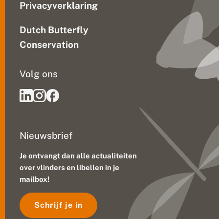
Privacyverklaring
n
n
e
Dutch Butterfly
n
d
Conservation
!
Volg ons
Nieuwsbrief
Je ontvangt dan alle actualiteiten
over vlinders en libellen in je
mailbox!
Schrijf je in