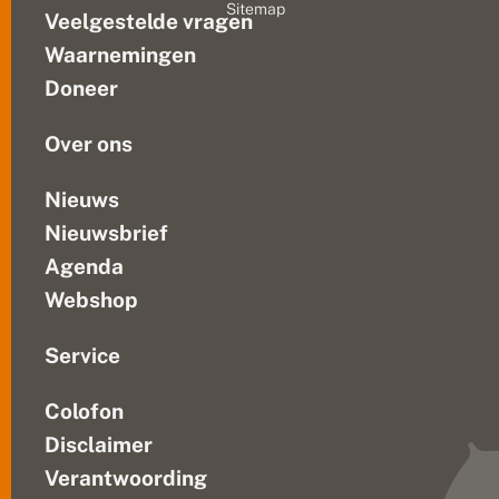
Sitemap
a
Veelgestelde vragen
op
l
een
t
Waarnemingen
nachtvlinderval
ij
Doneer
d
en
s
stropen,...
u
Over ons
c
c
e
Nieuws
s
Nieuwsbrief
v
o
Agenda
l,
w
Webshop
e
l
a
Service
l
t
Colofon
ij
d
Disclaimer
s
p
Verantwoording
a