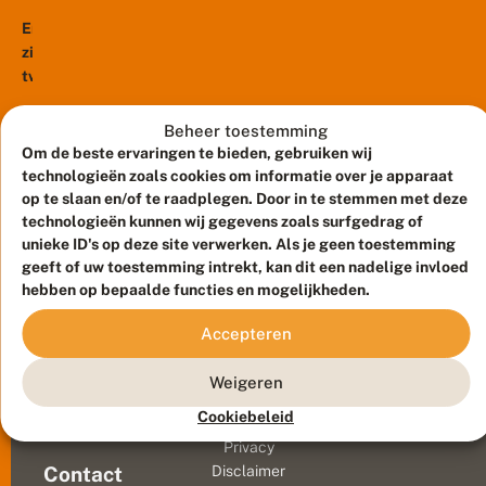
d
er
r
e
j
Er
al
r
a
zijn
een
s
a
twee
i
heel
r
n
veelgebruikte
aantal
s
h
methoden
v
nachtvlinders
Beheer toestemming
e
li
om
actief.
Om de beste ervaringen te bieden, gebruiken wij
t
n
te
v
Sommige
technologieën zoals cookies om informatie over je apparaat
d
o
onderzoeken
daarvan
op te slaan en/of te raadplegen. Door in te stemmen met deze
e
o
welke
technologieën kunnen wij gegevens zoals surfgedrag of
zijn
r
r
s
nachtvlinders
unieke ID's op deze site verwerken. Als je geen toestemming
schitterend
j
s
ergens
geeft of uw toestemming intrekt, kan dit een nadelige invloed
gekleurd.
a
t
hebben op bepaalde functies en mogelijkheden.
voorkomen:
a
Twee
r
r
met
daarvan,...
o
Accepteren
een
p
e
felle
Meld waarnemingen
© 2026 Vlinderstichting
n
Weigeren
lamp
:
Duurzaam ontwikkeld door
Go2People
, ontworpen door
voor
Cookiebeleid
n
Blue Field Agency
een
i
Privacy
e
laken
Contact
Disclaimer
t
of