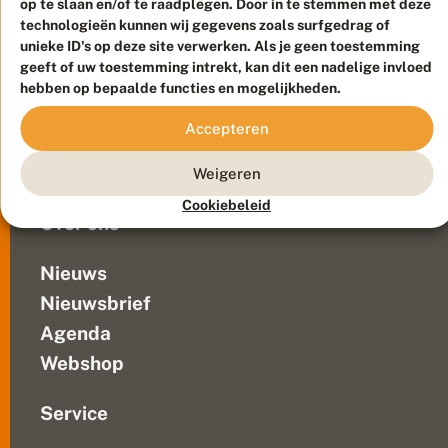
op te slaan en/of te raadplegen. Door in te stemmen met deze
Duurzaam ontwikkeld door
Go2People
, ontworpen door
technologieën kunnen wij gegevens zoals surfgedrag of
Blue Field Agency
unieke ID's op deze site verwerken. Als je geen toestemming
Privacy
geeft of uw toestemming intrekt, kan dit een nadelige invloed
Contact
Disclaimer
hebben op bepaalde functies en mogelijkheden.
Sitemap
Veelgestelde vragen
Accepteren
Waarnemingen
Doneer
Weigeren
Cookiebeleid
Over ons
Nieuws
Nieuwsbrief
Agenda
Webshop
Service