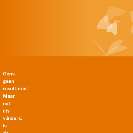
Doorgaan naar inhoud
Oeps,
geen
resultaten!
Maar
net
als
vlinders,
is