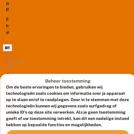
a
is
m
a
er
p
r
weinig
u
d
l
Ecologisch
bekend
b
s
bermbeheer
over
e
v
staat
i
de
o
v
volop
redenen
o
li
in
r
waarom
n
e
de
de
d
c
21
belangstelling
e
aardbeivlinder
november
o
r
van
2017
bedreigd
l
s
burgers
is.
o
G
g
g
en
Dat
e
Beheer toestemming
e
i
overheden.
m
is
t
Om de beste ervaringen te bieden, gebruiken wij
s
e
Dat
e
ook
technologieën zoals cookies om informatie over je apparaat
c
e
Afgelopen
l
bleek
best...
op te slaan en/of te raadplegen. Door in te stemmen met deze
h
n
d
vrijdag
uit
b
technologieën kunnen wij gegevens zoals surfgedrag of
t
kwamen
e
het
unieke ID's op deze site verwerken. Als je geen toestemming
e
op
r
H
op
geeft of uw toestemming intrekt, kan dit een nadelige invloed
m
het
o
17
hebben op bepaalde functies en mogelijkheden.
b
o
Drents
november
e