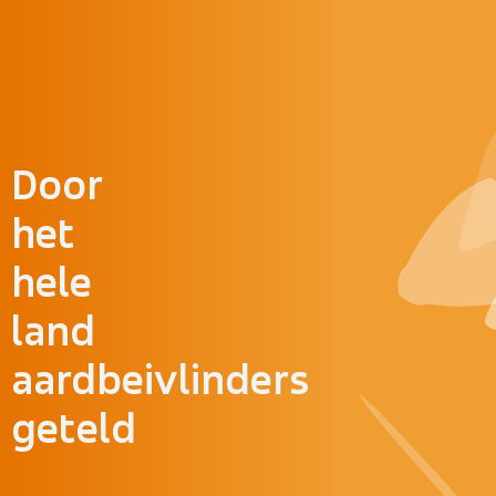
Doorgaan naar inhoud
Door
het
hele
land
aardbeivlinders
geteld