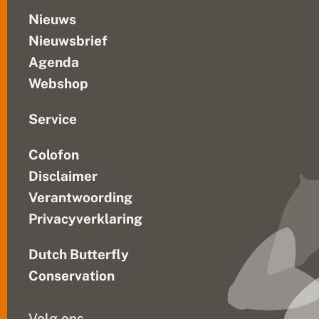
h
e
Nieuws
e
Nieuwsbrief
r
D
Agenda
r
e
Webshop
n
t
h
Service
e
'
Colofon
Disclaimer
Verantwoording
Privacyverklaring
Dutch Butterfly
Conservation
Volg ons