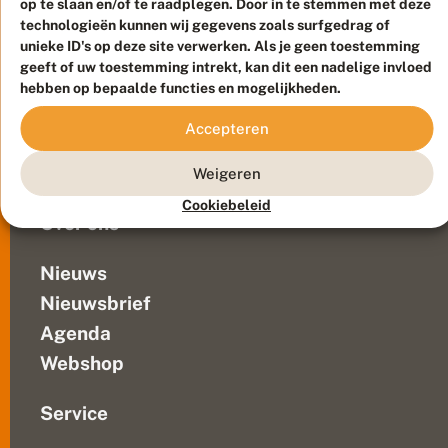
op te slaan en/of te raadplegen. Door in te stemmen met deze
Duurzaam ontwikkeld door
Go2People
, ontworpen door
technologieën kunnen wij gegevens zoals surfgedrag of
Blue Field Agency
unieke ID's op deze site verwerken. Als je geen toestemming
Privacy
geeft of uw toestemming intrekt, kan dit een nadelige invloed
Contact
Disclaimer
hebben op bepaalde functies en mogelijkheden.
Sitemap
Veelgestelde vragen
Accepteren
Waarnemingen
Doneer
Weigeren
Cookiebeleid
Over ons
Nieuws
Nieuwsbrief
Agenda
Webshop
Service