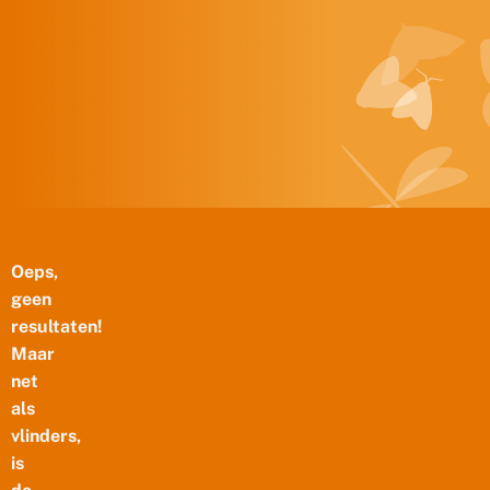
Doorgaan naar inhoud
Oeps,
geen
resultaten!
Maar
net
als
vlinders,
is