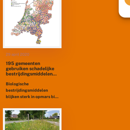
blijkt ook nog...
29 april 2020
195 gemeenten
gebruiken schadelijke
bestrijdingsmiddelen
tegen
eikenprocessierups
Biologische
bestrijdingsmiddelen
blijken sterk in opmars bij
de bestrijding van de
eikenprocessierups. Ruim
de helft van de 355
gemeenten in Nederland
gebruikt