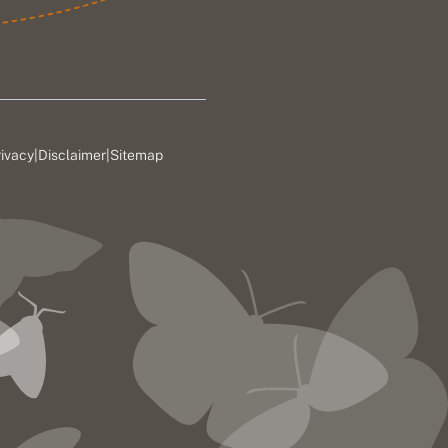
rivacy
|
Disclaimer
|
Sitemap