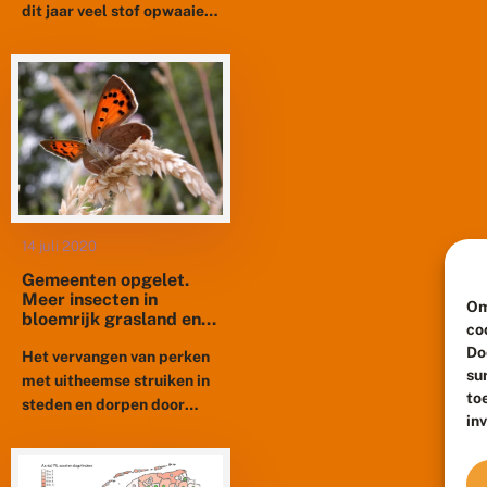
dit jaar veel stof opwaaien.
Uit een enquête die De
Vlinderstichting in juli
heeft gehouden op haar
website blijkt dat...
14 juli 2020
Gemeenten opgelet.
Meer insecten in
Om
bloemrijk grasland en
co
nog goedkoper ook!
Do
Het vervangen van perken
su
met uitheemse struiken in
to
steden en dorpen door
in
inheems bloemrijk
grasland zorgt voor veel
meer biodiversiteit en het