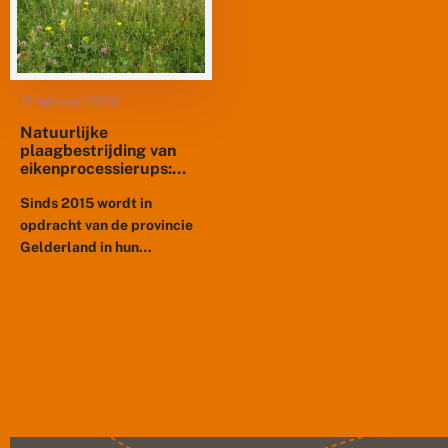
bacteriepreparaten of
aaltjes....
17 februari 2020
Natuurlijke
plaagbestrijding van
eikenprocessierups:
langetermijninzichten
uit Gelderse
Sinds 2015 wordt in
wegbermen
opdracht van de provincie
Gelderland in hun
provinciale bermen
onderzoek gedaan naar het
effect van bloemrijke
bermen op de hoeveelheid
natuurlijke...