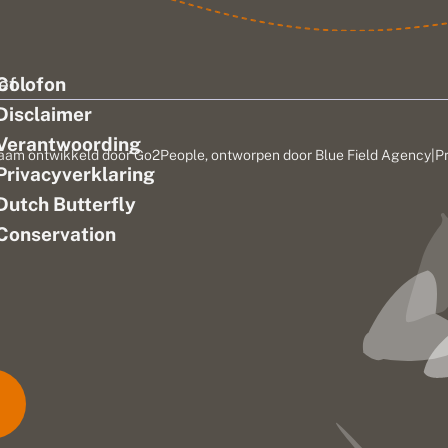
ef
Colofon
Disclaimer
Verantwoording
aam ontwikkeld door
Go2People
, ontworpen door
Blue Field Agency
|
P
Privacyverklaring
n
Dutch Butterfly
Conservation