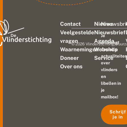
Contact
Nieuws
Nieuwsbri
Veelgestelde
Nieuwsbrief
Je
vragen
Agenda
ontvangt
© 2026 Vlinderstichting
|
Duurz
Waarnemingen
Webshop
dan alle
actualiteite
Doneer
Service
over
Over ons
vlinders
en
libellen in
je
mailbox!
Schrijf
je in