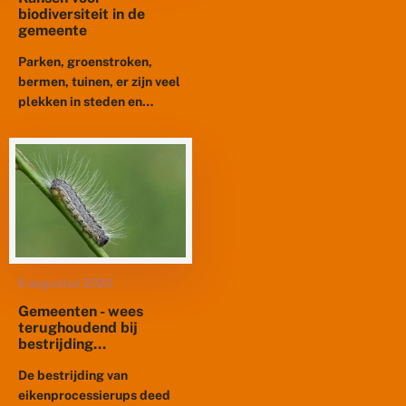
biodiversiteit in de
gemeente
Parken, groenstroken,
bermen, tuinen, er zijn veel
plekken in steden en
dorpen waar planten en
dieren zich thuis voelen. Er
liggen grote kansen voor
biodiversiteit...
6 augustus 2020
Gemeenten - wees
terughoudend bij
bestrijding
eikenprocessierups
De bestrijding van
eikenprocessierups deed