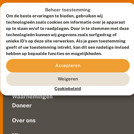
nachtvlinder
e
opgedoken
v
Beheer toestemming
l
waarvan
Om de beste ervaringen te bieden, gebruiken wij
a
experts
technologieën zoals cookies om informatie over je apparaat
m
dachten
op te slaan en/of te raadplegen. Door in te stemmen met deze
d
dat
technologieën kunnen wij gegevens zoals surfgedrag of
e
unieke ID's op deze site verwerken. Als je geen toestemming
die
g
r
geeft of uw toestemming intrekt, kan dit een nadelige invloed
was
Meld waarnemingen
© 2026 Vlinderstichting
a
hebben op bepaalde functies en mogelijkheden.
uitgestorven.
s
Duurzaam ontwikkeld door
Go2People
, ontworpen door
In
u
Blue Field Agency
Accepteren
de
il
Privacy
g
buurt
Contact
Disclaimer
Weigeren
e
van
Sitemap
z
Veelgestelde vragen
Biervliet
Cookiebeleid
i
werd
e
Waarnemingen
het
n
Doneer
i
insect
n
waargenomen....
Z
Over ons
e
e
l