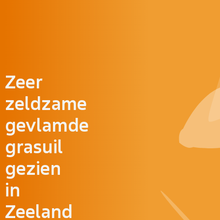
Doorgaan naar inhoud
Zeer
zeldzame
gevlamde
grasuil
gezien
in
Zeeland