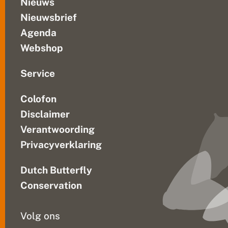
Nieuws
a
Nieuwsbrief
n
d
Agenda
Webshop
Service
Colofon
Disclaimer
Verantwoording
Privacyverklaring
Dutch Butterfly
Conservation
Volg ons