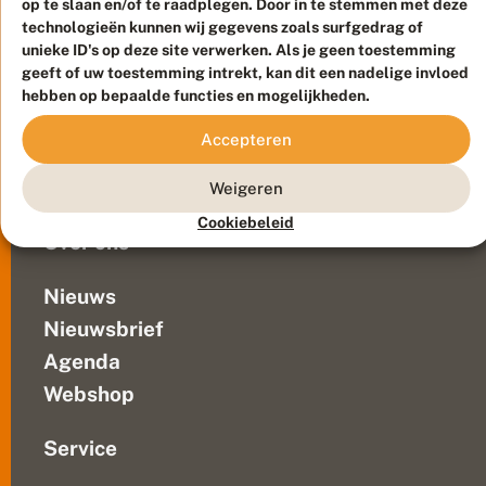
op te slaan en/of te raadplegen. Door in te stemmen met deze
Duurzaam ontwikkeld door
Go2People
, ontworpen door
technologieën kunnen wij gegevens zoals surfgedrag of
Blue Field Agency
unieke ID's op deze site verwerken. Als je geen toestemming
Privacy
geeft of uw toestemming intrekt, kan dit een nadelige invloed
Contact
Disclaimer
hebben op bepaalde functies en mogelijkheden.
Sitemap
Veelgestelde vragen
Accepteren
Waarnemingen
Doneer
Weigeren
Cookiebeleid
Over ons
Nieuws
Nieuwsbrief
Agenda
Webshop
Service