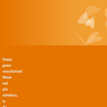
Doorgaan naar inhoud
Oeps,
geen
resultaten!
Maar
net
als
vlinders,
is