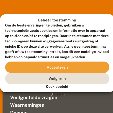
y
Sergio
e
Vyent
n
t
mee
p
in
Beheer toestemming
a
de
Om de beste ervaringen te bieden, gebruiken wij
k
finaleronde
technologieën zoals cookies om informatie over je apparaat
t
op te slaan en/of te raadplegen. Door in te stemmen met deze
d
van
e
technologieën kunnen wij gegevens zoals surfgedrag of
Waku
w
unieke ID's op deze site verwerken. Als je geen toestemming
Waku,
i
geeft of uw toestemming intrekt, kan dit een nadelige invloed
een
n
hebben op bepaalde functies en mogelijkheden.
familiespelshow
s
t
van
Meld waarnemingen
© 2026 Vlinderstichting
Accepteren
i
KRO
n
Duurzaam ontwikkeld door
Go2People
, ontworpen door
NCRV.
W
Blue Field Agency
Weigeren
In
a
Privacy
k
deze
Cookiebeleid
Contact
Disclaimer
u
show
Sitemap
W
Veelgestelde vragen
gaan
a
4
k
Waarnemingen
bekende
u
Doneer