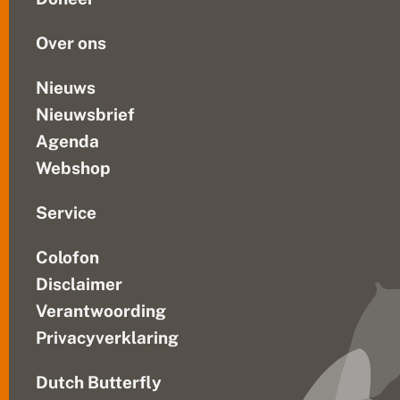
f
Nederlanders
i
met...
n
Over ons
a
l
e
Nieuws
Nieuwsbrief
Agenda
Webshop
Service
Colofon
Disclaimer
Verantwoording
Privacyverklaring
Dutch Butterfly