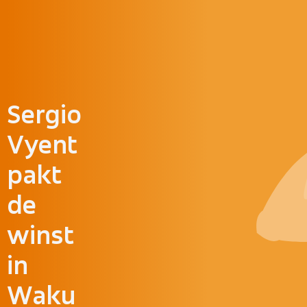
Doorgaan naar inhoud
Sergio
Vyent
pakt
de
winst
in
Waku