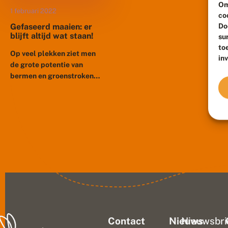
Om
1 februari 2022
co
Do
Gefaseerd maaien: er
blijft altijd wat staan!
su
to
Op veel plekken ziet men
in
de grote potentie van
bermen en groenstroken
voor de onder druk staande
biodiversiteit. Er is steeds
meer aandacht voor een...
Contact
Nieuws
Nieuwsbri