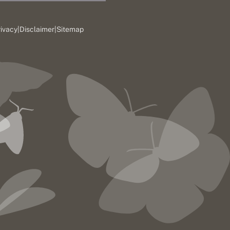
rivacy
|
Disclaimer
|
Sitemap