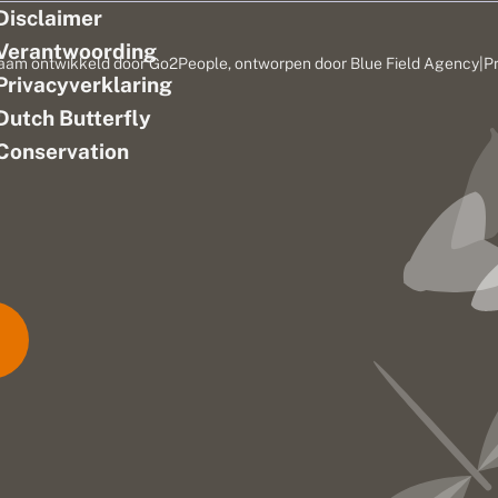
Disclaimer
Verantwoording
aam ontwikkeld door
Go2People
, ontworpen door
Blue Field Agency
|
P
Privacyverklaring
n
Dutch Butterfly
Conservation