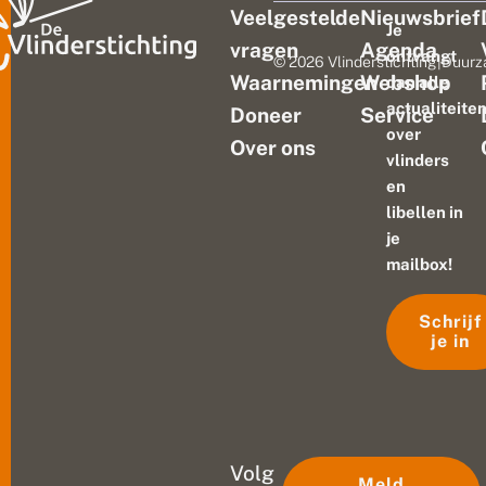
Veelgestelde
Nieuwsbrief
Je
vragen
Agenda
ontvangt
© 2026 Vlinderstichting
|
Duurz
Waarnemingen
Webshop
dan alle
actualiteite
Doneer
Service
over
Over ons
vlinders
en
libellen in
je
mailbox!
Schrijf
je in
Volg
Meld