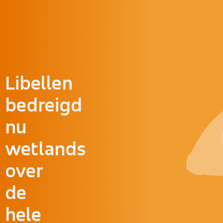
Doorgaan naar inhoud
Libellen
bedreigd
nu
wetlands
over
de
hele