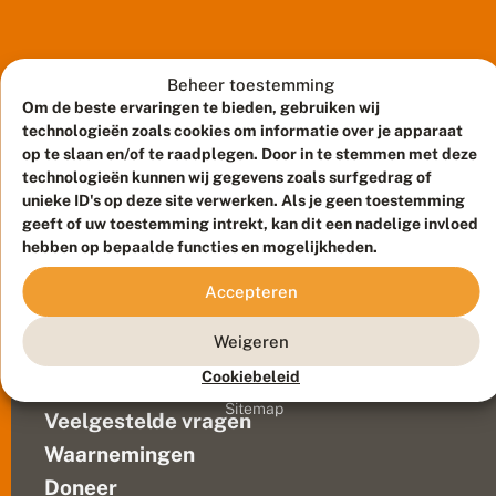
wetlands
e
is
d
r
de
e
oorzaak
Beheer toestemming
i
van
Om de beste ervaringen te bieden, gebruiken wij
g
de
technologieën zoals cookies om informatie over je apparaat
d
n
wereldwijde
op te slaan en/of te raadplegen. Door in te stemmen met deze
u
achteruitgang
technologieën kunnen wij gegevens zoals surfgedrag of
w
unieke ID's op deze site verwerken. Als je geen toestemming
van
e
geeft of uw toestemming intrekt, kan dit een nadelige invloed
libellen,
t
hebben op bepaalde functies en mogelijkheden.
zo
l
a
blijkt
Meld waarnemingen
© 2026 Vlinderstichting
Accepteren
n
uit
d
Duurzaam ontwikkeld door
Go2People
, ontworpen door
de
s
Blue Field Agency
Weigeren
eerste
o
Privacy
v
wereldwijde
Cookiebeleid
Contact
Disclaimer
e
beoordeling
Sitemap
r
Veelgestelde vragen
in
d
de
e
Waarnemingen
ge-
h
Doneer
e
update