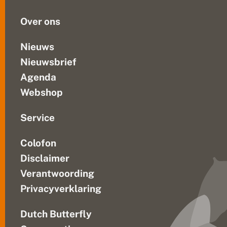
l
IUCN
e
Over ons
Rode...
w
e
r
Nieuws
e
Nieuwsbrief
l
d
Agenda
v
e
Webshop
r
d
w
Service
ij
n
Colofon
e
n
Disclaimer
Verantwoording
Privacyverklaring
Dutch Butterfly