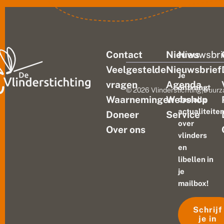
Contact
Nieuws
Nieuwsbri
Veelgestelde
Nieuwsbrief
Je
vragen
Agenda
ontvangt
© 2026 Vlinderstichting
|
Duurz
Waarnemingen
Webshop
dan alle
actualiteite
Doneer
Service
over
Over ons
vlinders
en
libellen in
je
mailbox!
Schrijf
je in