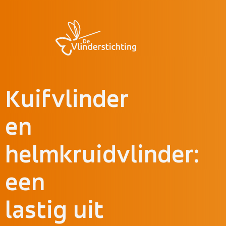
Doorgaan naar inhoud
Kuifvlinder
en
helmkruidvlinder:
een
lastig uit