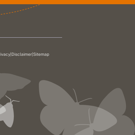
rivacy
|
Disclaimer
|
Sitemap