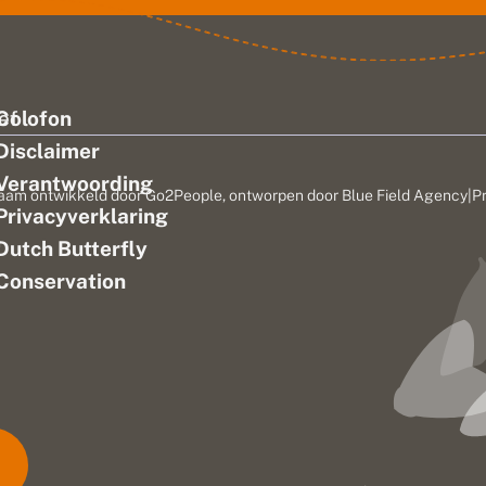
ef
Colofon
Disclaimer
Verantwoording
aam ontwikkeld door
Go2People
, ontworpen door
Blue Field Agency
|
P
Privacyverklaring
n
Dutch Butterfly
Conservation