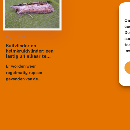
Om
co
Do
12 juli 2021
su
to
Kuifvlinder en
helmkruidvlinder: een
in
lastig uit elkaar te
houden duo
Er worden weer
regelmatig rupsen
gevonden van de
helmkruidvlinder en van de
kuifvlinder. Deze lijken
heel erg op elkaar. Daarom
hier wat informatie over
de...