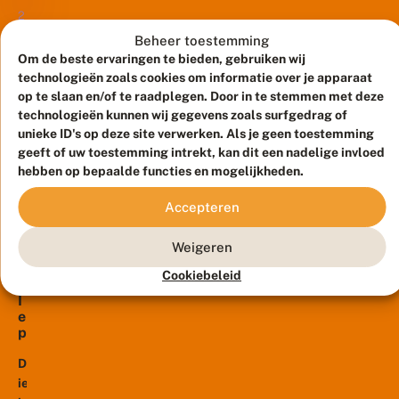
ideaal
e
n
n
libellen
2
n
vertrekpunt.
m
september
willen
h
Herkenning
Beheer toestemming
2019
o
e
tellen,
e
Om de beste ervaringen te bieden, gebruiken wij
en
V
l
il
krijg
technologieën zoals cookies om informatie over je apparaat
ecologie
ij
p
ij
je
op te slaan en/of te raadplegen. Door in te stemmen met deze
van
f
e
k
vaak
t
technologieën kunnen wij gegevens zoals surfgedrag of
n
algemene
?
i
Heidelibellen
de
unieke ID's op deze site verwerken. Als je geen toestemming
en...
g
zijn
geeft of uw toestemming intrekt, kan dit een nadelige invloed
reactie:
t
lastig
hebben op bepaalde functies en mogelijkheden.
“Ik
i
uit
vind
n
Accepteren
elkaar
t
ze
e
te
wel
n
Weigeren
houden.
6
heel
r
juni
Van
leuk
2019
o
Cookiebeleid
de
hoor,
o
I
d
drie
maar
e
:
meest
ik
p
h
voorkomende
e
kan
e
n
De
soorten
ze...
i
p
iepenpage
lijken
d
a