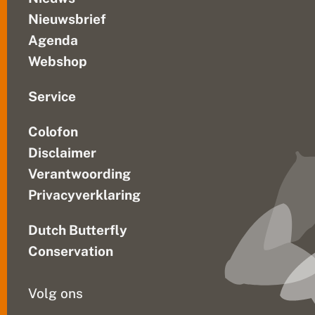
w
Nieuwsbrief
i
t
Agenda
j
e
Webshop
Service
Colofon
Disclaimer
Verantwoording
Privacyverklaring
Dutch Butterfly
Conservation
Volg ons