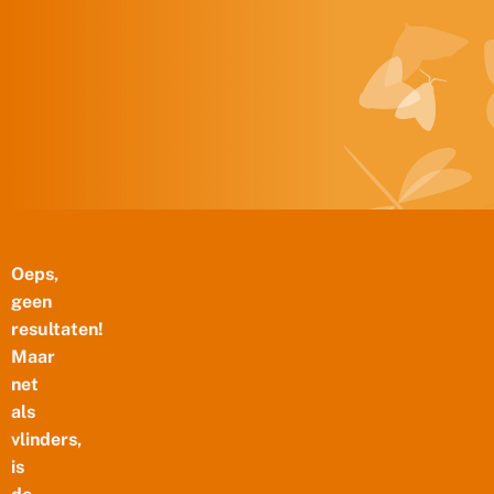
Doorgaan naar inhoud
Oeps,
geen
resultaten!
Maar
net
als
vlinders,
is