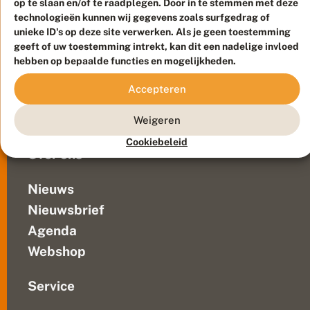
op te slaan en/of te raadplegen. Door in te stemmen met deze
Duurzaam ontwikkeld door
Go2People
, ontworpen door
technologieën kunnen wij gegevens zoals surfgedrag of
Blue Field Agency
unieke ID's op deze site verwerken. Als je geen toestemming
Privacy
geeft of uw toestemming intrekt, kan dit een nadelige invloed
Contact
Disclaimer
hebben op bepaalde functies en mogelijkheden.
Sitemap
Veelgestelde vragen
Accepteren
Waarnemingen
Doneer
Weigeren
Cookiebeleid
Over ons
Nieuws
Nieuwsbrief
Agenda
Webshop
Service