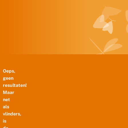
Doorgaan naar inhoud
Oeps,
geen
resultaten!
Maar
net
als
vlinders,
is