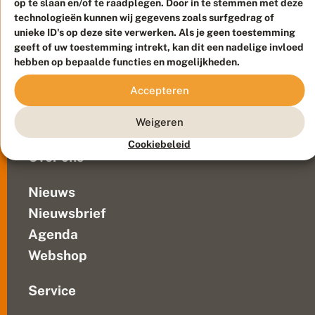
op te slaan en/of te raadplegen. Door in te stemmen met deze
Duurzaam ontwikkeld door
Go2People
, ontworpen door
technologieën kunnen wij gegevens zoals surfgedrag of
Blue Field Agency
unieke ID's op deze site verwerken. Als je geen toestemming
Privacy
geeft of uw toestemming intrekt, kan dit een nadelige invloed
Contact
Disclaimer
hebben op bepaalde functies en mogelijkheden.
Sitemap
Veelgestelde vragen
Accepteren
Waarnemingen
Doneer
Weigeren
Cookiebeleid
Over ons
Nieuws
Nieuwsbrief
Agenda
Webshop
Service