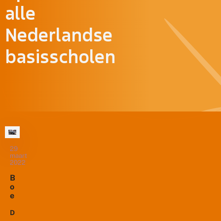
alle
Nederlandse
basisscholen
29
maart
2022
B
o
e
k
o
Deze