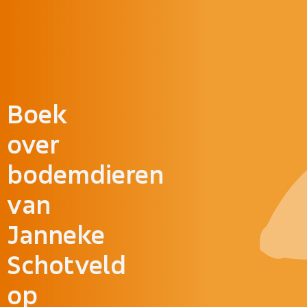
Doorgaan naar inhoud
Boek
over
bodemdieren
van
Janneke
Schotveld
op