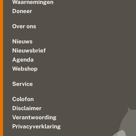
c
Waarnemingen
Mevrouw
h
Doneer
o
Mol
t
en...
v
Over ons
e
l
d
Nieuws
o
Nieuwsbrief
p
a
Agenda
ll
e
Webshop
N
e
d
Service
e
r
Colofon
l
a
Disclaimer
n
d
Verantwoording
s
Privacyverklaring
e
b