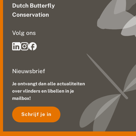
a
Dutch Butterfly
s
i
Conservation
s
s
c
Volg ons
h
o
l
e
n
Nieuwsbrief
Je ontvangt dan alle actualiteiten
over vlinders en libellen in je
mailbox!
Schrijf je in