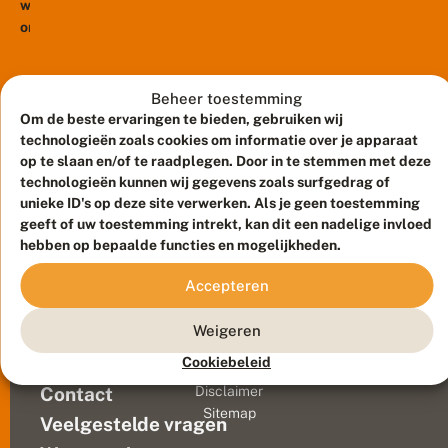
v
week
e
ontving
r
elke
b
basisschool
o
d
in
Beheer toestemming
e
Nederland
Om de beste ervaringen te bieden, gebruiken wij
m
gratis
technologieën zoals cookies om informatie over je apparaat
d
een
op te slaan en/of te raadplegen. Door in te stemmen met deze
i
e
exemplaar
technologieën kunnen wij gegevens zoals surfgedrag of
r
unieke ID's op deze site verwerken. Als je geen toestemming
van
e
geeft of uw toestemming intrekt, kan dit een nadelige invloed
het
n
hebben op bepaalde functies en mogelijkheden.
nieuwste
v
kinderboek
a
Accepteren
n
van
Meld waarnemingen
© 2026 Vlinderstichting
J
de
a
Duurzaam ontwikkeld door
Go2People
, ontworpen door
Weigeren
bekende
n
Blue Field Agency
schrijfster
n
Cookiebeleid
Privacy
e
Janneke
Contact
Disclaimer
k
Schotveld.
Sitemap
e
Veelgestelde vragen
Het
S
boek,