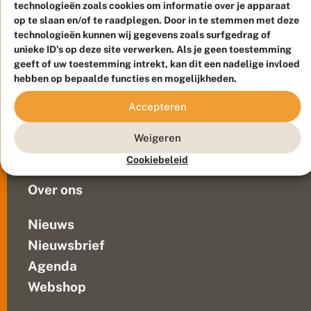
is
technologieën zoals cookies om informatie over je apparaat
:
h
op te slaan en/of te raadplegen. Door in te stemmen met deze
apart,
Meld waarnemingen
© 2026 Vlinderstichting
e
technologieën kunnen wij gegevens zoals surfgedrag of
vreemd,
t
Duurzaam ontwikkeld door
Go2People
, ontworpen door
unieke ID's op deze site verwerken. Als je geen toestemming
gek
k
Blue Field Agency
geeft of uw toestemming intrekt, kan dit een nadelige invloed
of
a
Privacy
hebben op bepaalde functies en mogelijkheden.
m
bijzonder.
Contact
Disclaimer
e
De
Sitemap
Accepteren
e
Veelgestelde vragen
archieven
l
worden
t
Waarnemingen
Weigeren
doorzocht
j
Doneer
e
op
Cookiebeleid
zoek...
Over ons
Nieuws
Nieuwsbrief
Agenda
Webshop