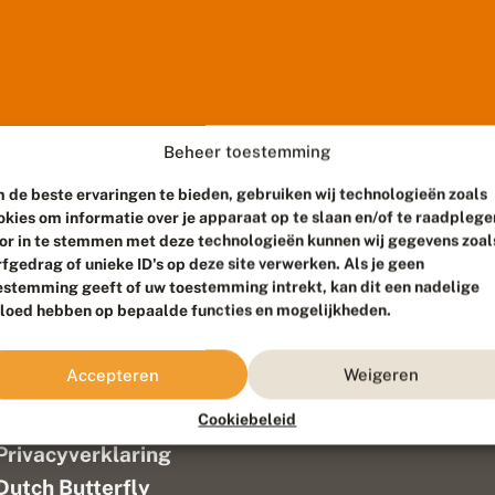
Beheer toestemming
 de beste ervaringen te bieden, gebruiken wij technologieën zoals
okies om informatie over je apparaat op te slaan en/of te raadplege
or in te stemmen met deze technologieën kunnen wij gegevens zoal
rfgedrag of unieke ID's op deze site verwerken. Als je geen
estemming geeft of uw toestemming intrekt, kan dit een nadelige
vloed hebben op bepaalde functies en mogelijkheden.
ef
Colofon
Accepteren
Weigeren
Disclaimer
Verantwoording
Cookiebeleid
aam ontwikkeld door
Go2People
, ontworpen door
Blue Field Agency
|
P
Privacyverklaring
n
Dutch Butterfly