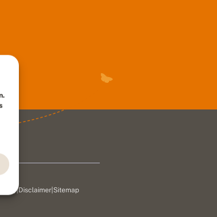
n.
s
rivacy
|
Disclaimer
|
Sitemap