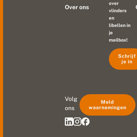
over
Over ons
vlinders
en
libellen in
je
mailbox!
Schrijf
je in
Volg
Meld
ons
waarnemingen