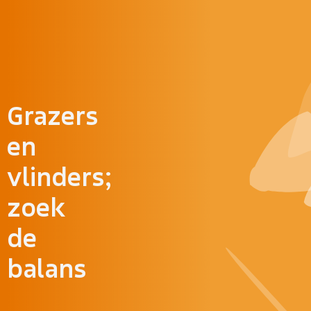
Doorgaan naar inhoud
Grazers
en
vlinders;
zoek
de
balans