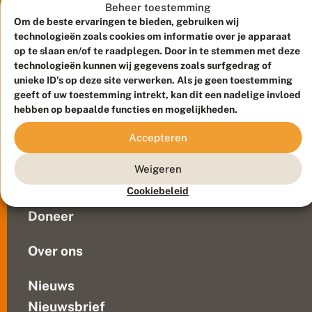
s
vlinderliefhebbers.
Beheer toestemming
;
Zeker
Om de beste ervaringen te bieden, gebruiken wij
z
als
technologieën zoals cookies om informatie over je apparaat
o
er
op te slaan en/of te raadplegen. Door in te stemmen met deze
e
technologieën kunnen wij gegevens zoals surfgedrag of
klokjesgentianen
k
d
unieke ID's op deze site verwerken. Als je geen toestemming
met
Meld waarnemingen
© 2026 Vlinderstichting
e
geeft of uw toestemming intrekt, kan dit een nadelige invloed
eitjes
b
Duurzaam ontwikkeld door
Go2People
, ontworpen door
hebben op bepaalde functies en mogelijkheden.
van
a
Blue Field Agency
het
l
Privacy
Accepteren
a
gentiaanblauwtje
Contact
Disclaimer
n
door
Sitemap
s
Weigeren
Veelgestelde vragen
een
schaapskudde
Cookiebeleid
Waarnemingen
zijn
Doneer
afgegraasd,
maar...
Over ons
Nieuws
Nieuwsbrief