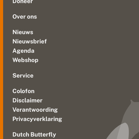
Doneer
e
Kan
f
ik...
t
Over ons
d
a
t
Nieuws
z
Nieuwsbrief
i
n
Agenda
?
Webshop
Service
Colofon
Disclaimer
Verantwoording
Privacyverklaring
Dutch Butterfly