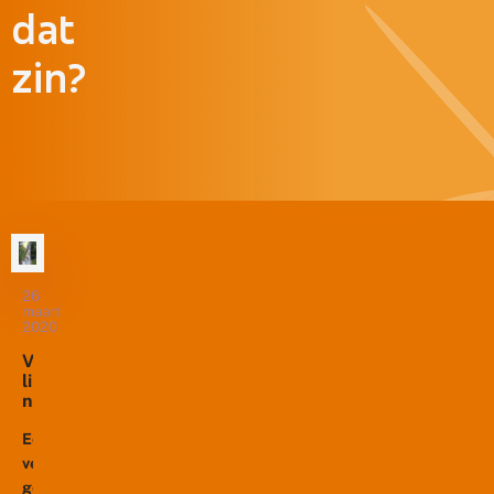
dat
zin?
26
maart
2020
V
li
n
d
e
Een
r
veel
p
gestelde