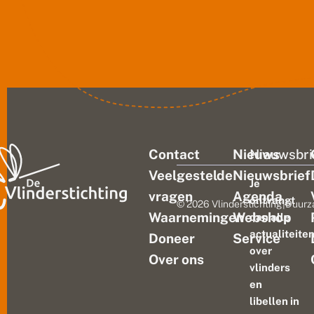
worden. Niet alleen...
Contact
Nieuws
Nieuwsbri
Veelgestelde
Nieuwsbrief
Je
vragen
Agenda
ontvangt
© 2026 Vlinderstichting
|
Duurz
Waarnemingen
Webshop
dan alle
actualiteite
Doneer
Service
over
Over ons
vlinders
en
libellen in