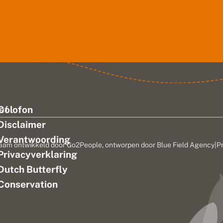
ef
Colofon
Disclaimer
Verantwoording
aam ontwikkeld door
Go2People
, ontworpen door
Blue Field Agency
|
P
Privacyverklaring
n
Dutch Butterfly
Conservation