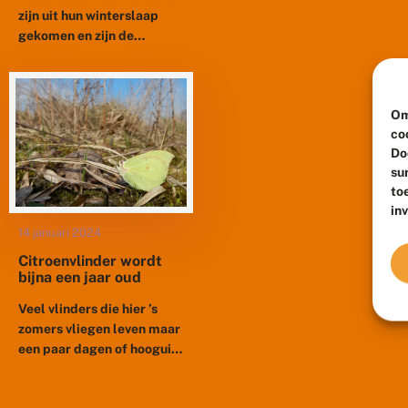
zijn uit hun winterslaap
gekomen en zijn de
afgelopen weken al actief
vliegend waargenomen op
de zonnige momenten.
Om
Normaliter planten
co
citroenvlinders zich...
Do
su
to
in
14 januari 2024
Citroenvlinder wordt
bijna een jaar oud
Veel vlinders die hier ’s
zomers vliegen leven maar
een paar dagen of hooguit
weken. De citroenvlinder
kan bijna een jaar oud