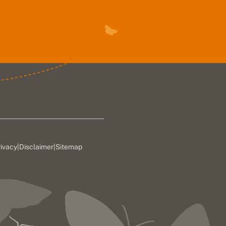
rivacy
|
Disclaimer
|
Sitemap