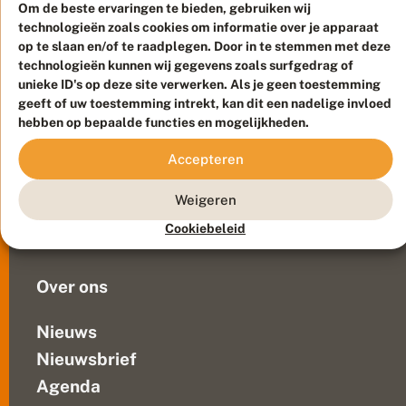
a
Dit
Om de beste ervaringen te bieden, gebruiken wij
r
was
technologieën zoals cookies om informatie over je apparaat
a
in
op te slaan en/of te raadplegen. Door in te stemmen met deze
s
i
technologieën kunnen wij gegevens zoals surfgedrag of
het
Meld waarnemingen
© 2026 Vlinderstichting
t
unieke ID's op deze site verwerken. Als je geen toestemming
Nationaal
e
Duurzaam ontwikkeld door
Go2People
, ontworpen door
geeft of uw toestemming intrekt, kan dit een nadelige invloed
park
r
Blue Field Agency
hebben op bepaalde functies en mogelijkheden.
Weerribben-
e
Privacy
n
Wieden.
Contact
Disclaimer
Accepteren
s
De
Sitemap
t
Veelgestelde vragen
libellenbijtmug
e
Weigeren
behoort
e
Waarnemingen
tot
d
Cookiebeleid
Doneer
s
de
m
familie
e
Over ons
van...
e
r
li
Nieuws
b
Nieuwsbrief
e
ll
Agenda
e