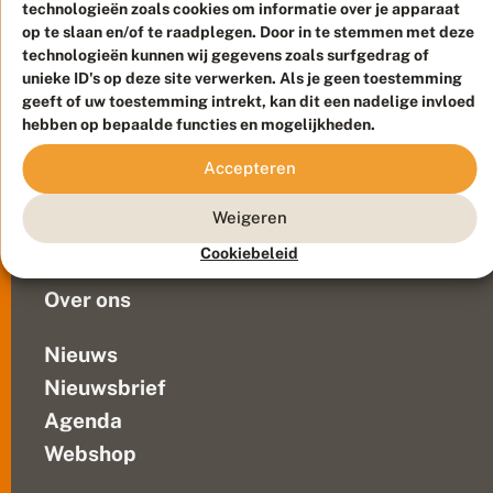
onlangs
technologieën zoals cookies om informatie over je apparaat
b
e
op te slaan en/of te raadplegen. Door in te stemmen met deze
uitgereikt
Meld waarnemingen
© 2026 Vlinderstichting
s
technologieën kunnen wij gegevens zoals surfgedrag of
op
t
Duurzaam ontwikkeld door
Go2People
, ontworpen door
unieke ID's op deze site verwerken. Als je geen toestemming
hun
e
Blue Field Agency
geeft of uw toestemming intrekt, kan dit een nadelige invloed
boerderij
B
Privacy
hebben op bepaalde functies en mogelijkheden.
e
in
Contact
Disclaimer
r
Rottum
Sitemap
Accepteren
m
Veelgestelde vragen
(Groningen).
b
De
e
Waarnemingen
Weigeren
bloemrijke
h
Doneer
e
en
Cookiebeleid
e
ecologisch...
r
Over ons
d
e
r
Nieuws
s
Nieuwsbrief
2
0
Agenda
2
4
Webshop