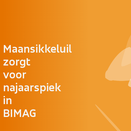
Doorgaan naar inhoud
Maansikkeluil
zorgt
voor
najaarspiek
in
BIMAG