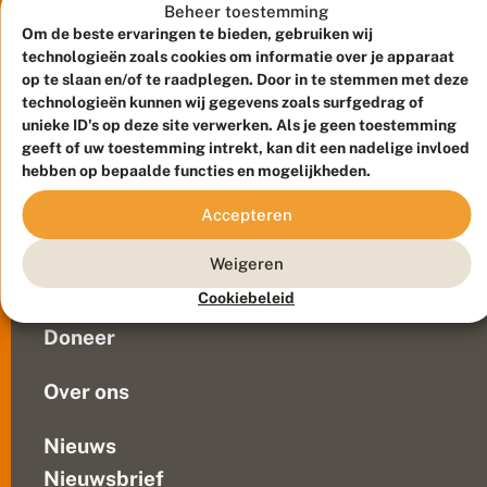
g
het
Beheer toestemming
t
project
Om de beste ervaringen te bieden, gebruiken wij
v
BIMAG,
technologieën zoals cookies om informatie over je apparaat
o
waarbinnen
op te slaan en/of te raadplegen. Door in te stemmen met deze
o
technologieën kunnen wij gegevens zoals surfgedrag of
nachtvlinders
r
n
unieke ID's op deze site verwerken. Als je geen toestemming
worden
Meld waarnemingen
© 2026 Vlinderstichting
a
geeft of uw toestemming intrekt, kan dit een nadelige invloed
geteld
j
Duurzaam ontwikkeld door
Go2People
, ontworpen door
hebben op bepaalde functies en mogelijkheden.
in
a
Blue Field Agency
het
a
Privacy
Accepteren
r
agrarisch
Contact
Disclaimer
s
gebied.
Sitemap
p
Weigeren
Veelgestelde vragen
In
i
2025
Cookiebeleid
e
Waarnemingen
zijn
k
Doneer
i
er
n
in...
B
Over ons
I
M
A
Nieuws
G
Nieuwsbrief