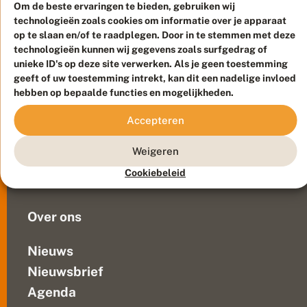
d
het
Om de beste ervaringen te bieden, gebruiken wij
v
teken
technologieën zoals cookies om informatie over je apparaat
o
van
op te slaan en/of te raadplegen. Door in te stemmen met deze
l
n
technologieën kunnen wij gegevens zoals surfgedrag of
de
Meld waarnemingen
© 2026 Vlinderstichting
a
unieke ID's op deze site verwerken. Als je geen toestemming
nachtvlinders.
c
Duurzaam ontwikkeld door
Go2People
, ontworpen door
geeft of uw toestemming intrekt, kan dit een nadelige invloed
Om
h
Blue Field Agency
hebben op bepaalde functies en mogelijkheden.
aandacht
t
Privacy
v
te
Contact
Disclaimer
Accepteren
li
vragen
Sitemap
n
Veelgestelde vragen
voor
d
Weigeren
de
e
Waarnemingen
noodzaak
r
Cookiebeleid
Doneer
s
van
!
nachtvlinders....
Over ons
Nieuws
Nieuwsbrief
Agenda