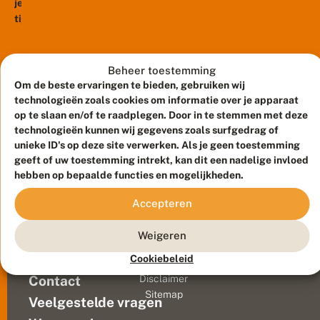
n
je
december.
e
m
tijdens
r
Dus
a
v
een
als
k
li
lekker
e
je
n
r
warme
ze
Beheer toestemming
d
s
zomeravond
e
wilt
Om de beste ervaringen te bieden, gebruiken wij
i
r
tot
zien
technologieën zoals cookies om informatie over je apparaat
n
laat
op te slaan en/of te raadplegen. Door in te stemmen met deze
is
h
e
in
technologieën kunnen wij gegevens zoals surfgedrag of
nu
t
de
unieke ID's op deze site verwerken. Als je geen toestemming
het
d
geeft of uw toestemming intrekt, kan dit een nadelige invloed
tuin
moment.
o
hebben op bepaalde functies en mogelijkheden.
zit,
Op...
n
kan
k
Accepteren
e
het
Meld waarnemingen
© 2026 Vlinderstichting
r
voorkomen
Duurzaam ontwikkeld door
Go2People
, ontworpen door
Weigeren
dat
Blue Field Agency
je,
Cookiebeleid
Privacy
terwijl
Contact
Disclaimer
het
Sitemap
Veelgestelde vragen
echt
al