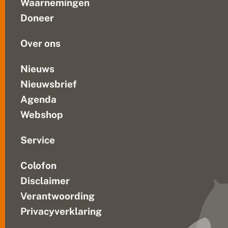
Waarnemingen
flink
Doneer
schemert,
nog...
Over ons
Nieuws
Nieuwsbrief
Agenda
Webshop
Service
Colofon
Disclaimer
Verantwoording
Privacyverklaring