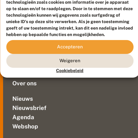
aan
technologieën zoals cookies om informatie over je apparaat
t
e
het
op te slaan en/of te raadplegen. Door in te stemmen met deze
Meld waarnemingen
© 2026 Vlinderstichting
h
technologieën kunnen wij gegevens zoals surfgedrag of
leven,
o
Duurzaam ontwikkeld door
Go2People
, ontworpen door
unieke ID's op deze site verwerken. Als je geen toestemming
het
e
Blue Field Agency
geeft of uw toestemming intrekt, kan dit een nadelige invloed
gedachtegoed
k
Privacy
hebben op bepaalde functies en mogelijkheden.
en
Contact
Disclaimer
de
Sitemap
Accepteren
Veelgestelde vragen
nalatenschap
van
Waarnemingen
Weigeren
een
Doneer
van
Cookiebeleid
Nederlands...
Over ons
Nieuws
Nieuwsbrief
Agenda
Webshop