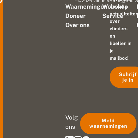
© 2026 Vlinderstichting
|
Duurz
Waarnemingen
Webshop
dan alle
actualiteite
Doneer
Service
over
Over ons
vlinders
en
libellen in
je
mailbox!
Schrijf
je in
Volg
Meld
ons
waarnemingen