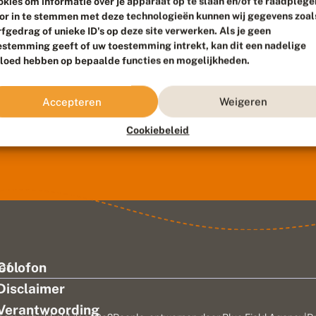
okies om informatie over je apparaat op te slaan en/of te raadplege
or in te stemmen met deze technologieën kunnen wij gegevens zoal
rfgedrag of unieke ID's op deze site verwerken. Als je geen
estemming geeft of uw toestemming intrekt, kan dit een nadelige
vloed hebben op bepaalde functies en mogelijkheden.
Accepteren
Weigeren
Cookiebeleid
ef
Colofon
Disclaimer
Verantwoording