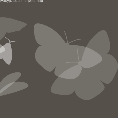
rivacy
|
Disclaimer
|
Sitemap