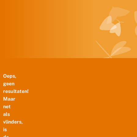
Doorgaan naar inhoud
Oeps,
geen
resultaten!
Maar
net
als
vlinders,
is