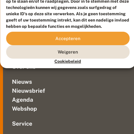
op te slaan en/of te raadplegen. Door in te stemmen met deze
Duurzaam ontwikkeld door
Go2People
, ontworpen door
technologieën kunnen wij gegevens zoals surfgedrag of
Blue Field Agency
unieke ID's op deze site verwerken. Als je geen toestemming
Privacy
geeft of uw toestemming intrekt, kan dit een nadelige invloed
Contact
Disclaimer
hebben op bepaalde functies en mogelijkheden.
Sitemap
Veelgestelde vragen
Accepteren
Waarnemingen
Doneer
Weigeren
Cookiebeleid
Over ons
Nieuws
Nieuwsbrief
Agenda
Webshop
Service