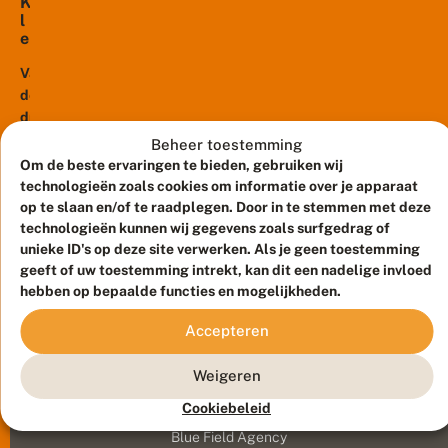
K
l
e
p
e
Van
l
de
e
drie
n
bekende
Beheer toestemming
i
maaimethoden
s
Om de beste ervaringen te bieden, gebruiken wij
s
brengt
technologieën zoals cookies om informatie over je apparaat
l
het
op te slaan en/of te raadplegen. Door in te stemmen met deze
e
gebruik
technologieën kunnen wij gegevens zoals surfgedrag of
c
unieke ID's op deze site verwerken. Als je geen toestemming
van
h
geeft of uw toestemming intrekt, kan dit een nadelige invloed
t
de
v
hebben op bepaalde functies en mogelijkheden.
klepelmaaier
o
de
o
Accepteren
meeste
r
schade
d
Weigeren
e
toe
Meld waarnemingen
© 2026 Vlinderstichting
b
aan
Cookiebeleid
i
Duurzaam ontwikkeld door
Go2People
, ontworpen door
biodiversiteit.
o
Blue Field Agency
Dat