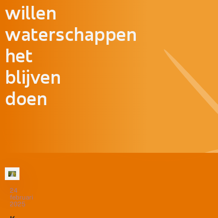
willen
waterschappen
het
blijven
doen
24
februari
2025