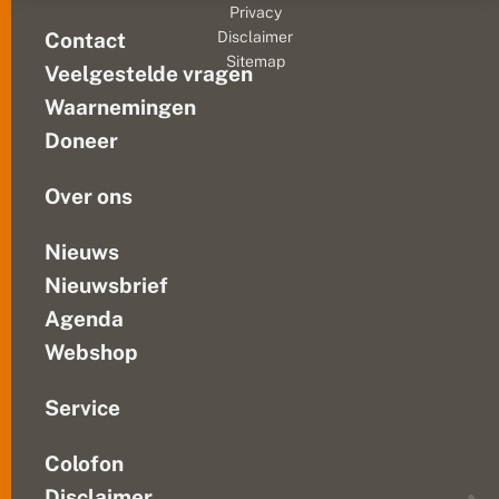
d
Privacy
i
blijkt
Contact
Disclaimer
v
uit
Sitemap
e
Veelgestelde vragen
een
r
nieuwe
s
Waarnemingen
literatuurstudie
i
Doneer
t
die
e
De...
i
Over ons
t
,
t
Nieuws
o
Nieuwsbrief
c
h
Agenda
w
il
Webshop
l
e
n
Service
w
a
Colofon
t
e
Disclaimer