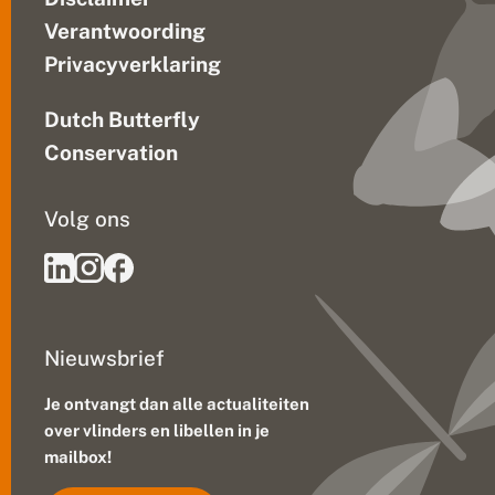
r
s
Verantwoording
c
Privacyverklaring
h
a
p
Dutch Butterfly
p
e
Conservation
n
h
e
Volg ons
t
b
li
j
v
e
n
Nieuwsbrief
d
o
e
Je ontvangt dan alle actualiteiten
n
over vlinders en libellen in je
mailbox!