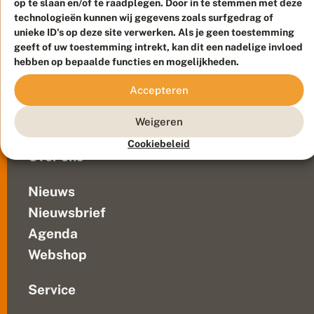
op te slaan en/of te raadplegen. Door in te stemmen met deze
Duurzaam ontwikkeld door
Go2People
, ontworpen door
technologieën kunnen wij gegevens zoals surfgedrag of
Blue Field Agency
unieke ID's op deze site verwerken. Als je geen toestemming
Privacy
geeft of uw toestemming intrekt, kan dit een nadelige invloed
Contact
Disclaimer
hebben op bepaalde functies en mogelijkheden.
Sitemap
Veelgestelde vragen
Accepteren
Waarnemingen
Doneer
Weigeren
Cookiebeleid
Over ons
Nieuws
Nieuwsbrief
Agenda
Webshop
Service