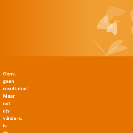
Doorgaan naar inhoud
Oeps,
geen
resultaten!
Maar
net
als
vlinders,
is